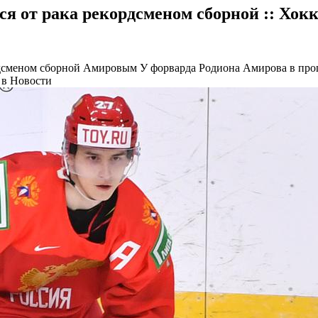
я от рака рекордсменом сборной :: Хокк
ордсменом сборной Амировым
У форварда Родиона Амирова в прош
 в Новости