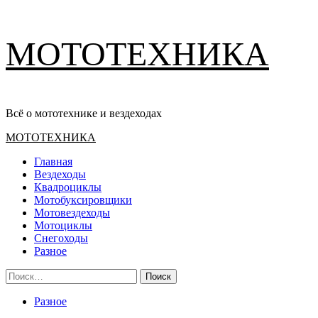
Перейти
МОТОТЕХНИКА
к
содержимому
Всё о мототехнике и вездеходах
Основное
МОТОТЕХНИКА
меню
Главная
Вездеходы
Квадроциклы
Мотобуксировщики
Мотовездеходы
Мотоциклы
Снегоходы
Разное
Найти:
Разное