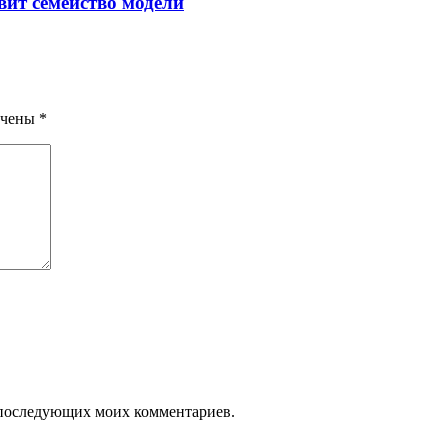
авит семейство модели
ечены
*
ля последующих моих комментариев.