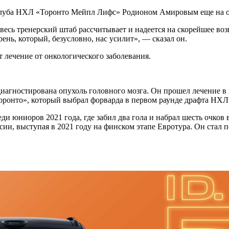
луба НХЛ «Торонто Мейпл Лифс» Родионом Амировым еще на оди
есь тренерский штаб рассчитывает и надеется на скорейшее возв
нь, который, безусловно, нас усилит», — сказал он.
 лечение от онкологического заболевания.
диагностирована опухоль головного мозга. Он прошел лечение в 
Торонто», который выбрал форварда в первом раунде драфта НХЛ
 юниоров 2021 года, где забил два гола и набрал шесть очков в
ссии, выступая в 2021 году на финском этапе Евротура. Он стал