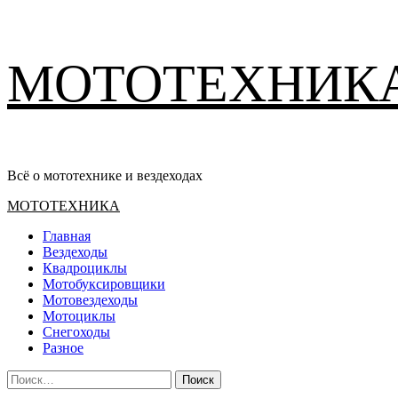
Перейти
МОТОТЕХНИК
к
содержимому
Всё о мототехнике и вездеходах
Основное
МОТОТЕХНИКА
меню
Главная
Вездеходы
Квадроциклы
Мотобуксировщики
Мотовездеходы
Мотоциклы
Снегоходы
Разное
Найти: