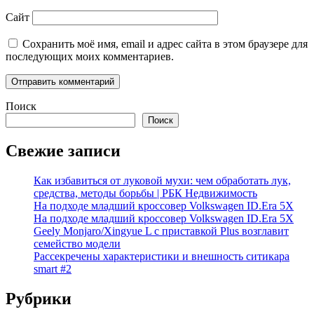
Сайт
Сохранить моё имя, email и адрес сайта в этом браузере для
последующих моих комментариев.
Поиск
Поиск
Свежие записи
Как избавиться от луковой мухи: чем обработать лук,
средства, методы борьбы | РБК Недвижимость
На подходе младший кроссовер Volkswagen ID.Era 5X
На подходе младший кроссовер Volkswagen ID.Era 5X
Geely Monjaro/Xingyue L с приставкой Plus возглавит
семейство модели
Рассекречены характеристики и внешность ситикара
smart #2
Рубрики