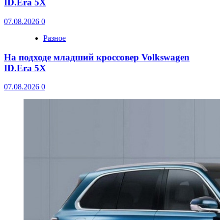
ID.Era 5X
07.08.2026
0
Разное
На подходе младший кроссовер Volkswagen
ID.Era 5X
07.08.2026
0