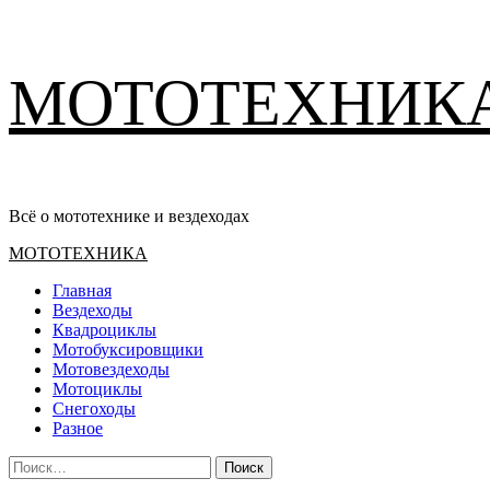
Перейти
МОТОТЕХНИК
к
содержимому
Всё о мототехнике и вездеходах
Основное
МОТОТЕХНИКА
меню
Главная
Вездеходы
Квадроциклы
Мотобуксировщики
Мотовездеходы
Мотоциклы
Снегоходы
Разное
Найти: