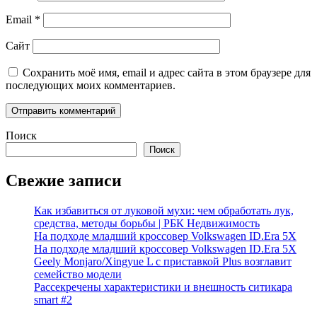
Email
*
Сайт
Сохранить моё имя, email и адрес сайта в этом браузере для
последующих моих комментариев.
Поиск
Поиск
Свежие записи
Как избавиться от луковой мухи: чем обработать лук,
средства, методы борьбы | РБК Недвижимость
На подходе младший кроссовер Volkswagen ID.Era 5X
На подходе младший кроссовер Volkswagen ID.Era 5X
Geely Monjaro/Xingyue L с приставкой Plus возглавит
семейство модели
Рассекречены характеристики и внешность ситикара
smart #2