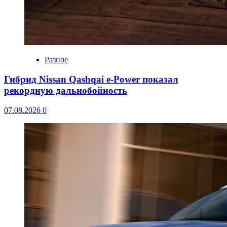
Разное
Гибрид Nissan Qashqai e-Power показал
рекордную дальнобойность
07.08.2026
0