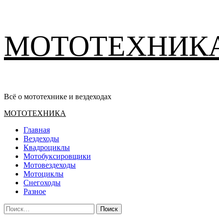
Перейти
МОТОТЕХНИК
к
содержимому
Всё о мототехнике и вездеходах
Основное
МОТОТЕХНИКА
меню
Главная
Вездеходы
Квадроциклы
Мотобуксировщики
Мотовездеходы
Мотоциклы
Снегоходы
Разное
Найти: