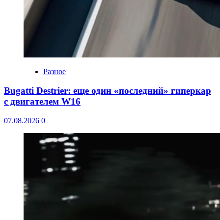
Разное
Bugatti Destrier: еще один «последний» гиперкар
с двигателем W16
07.08.2026
0