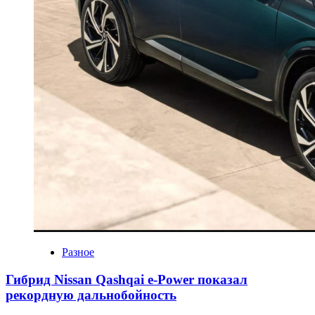
Разное
Гибрид Nissan Qashqai e-Power показал
рекордную дальнобойность