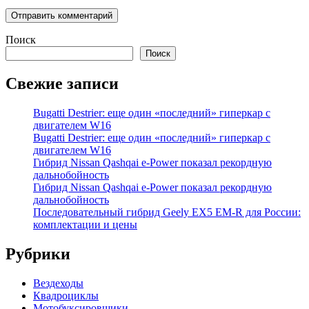
Поиск
Поиск
Свежие записи
Bugatti Destrier: еще один «последний» гиперкар с
двигателем W16
Bugatti Destrier: еще один «последний» гиперкар с
двигателем W16
Гибрид Nissan Qashqai e-Power показал рекордную
дальнобойность
Гибрид Nissan Qashqai e-Power показал рекордную
дальнобойность
Последовательный гибрид Geely EX5 EM-R для России:
комплектации и цены
Рубрики
Вездеходы
Квадроциклы
Мотобуксировщики