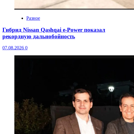
Разное
Гибрид Nissan Qashqai e-Power показал
рекордную дальнобойность
07.08.2026
0