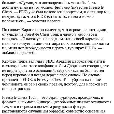
больше». «Думаю, что договоренность могла бы быть
достигнута, но на тот момент Бюттнер (инвестор Freestyle
Chess. — РБК) уже был недоволен процессом, и с тех пор мы,
не чувствуем, что в FIDE есть кто-то, на кого можно
положиться», — отметил Карлсен.
По словам Карлсена, он надеется, что игроки не пострадают
от участия в Freestyle Chess Tour, а лично у него «все в
порядке». «Я нахожусь на позднем этапе своей карьеры и
меня не волнует чемпионат мира по классическим шахматам
и у меня нет необходимости играть в турнирах FIDE», —
добавил норвежец.
Карлсен призывал главу FIDE Аркадия Дворковича уйти в
отставку из-за этого конфликта. Сам Дворкович говорил, что
не видит для этого оснований, ведь он «всегда был честен
перед игроками и всегда держал свое слово». По словам
президента FIDE, в Freestyle Chess Tour убрали название
чемпионата мира из своих правил, поэтому для игроков нет
никаких рисков.
Freestyle Chess Tour — это серия турниров, проводимых в
формате «шахматы Фишера» (от обычных шахмат отличаются
тем, что в первом и восьмом ряду доски фигуры
расставляются случайным образом), совместно основанная