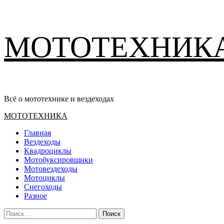
Перейти
МОТОТЕХНИК
к
содержимому
Всё о мототехнике и вездеходах
Основное
МОТОТЕХНИКА
меню
Главная
Вездеходы
Квадроциклы
Мотобуксировщики
Мотовездеходы
Мотоциклы
Снегоходы
Разное
Найти: