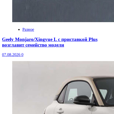
Разное
Geely Monjaro/Xingyue L с приставкой Plus
возглавит семейство модели
07.08.2026
0