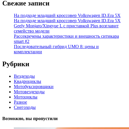
Свежие записи
На подходе младший кроссовер Volkswagen ID.Era 5X
На подходе младший кроссовер Volkswagen ID.Era 5X
Geely Monjaro/Xingyue L с приставкой Plus возглавит
семейство модели
Рассекречены характеристики и внешность ситикара
smart #2
Последовательный гибрид UMO 8: цены и
комплектации
Рубрики
Вездеходы
Квадроциклы
Мотобуксировщики
Мотовездеходы
Мотоциклы
Разное
Снегоходы
Возможно, вы пропустили