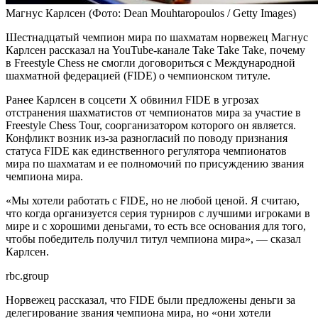
Магнус Карлсен
(Фото: Dean Mouhtaropoulos / Getty Images)
Шестнадцатый чемпион мира по шахматам норвежец Магнус
Карлсен рассказал на YouTube-канале Take Take Takе, почему
в Freestyle Chess не смогли договориться с Международной
шахматной федерацией (FIDE) о чемпионском титуле.
Ранее Карлсен в соцсети X обвинил FIDE в угрозах
отстранения шахматистов от чемпионатов мира за участие в
Freestyle Chess Tour, соорганизатором которого он является.
Конфликт возник из-за разногласий по поводу признания
статуса FIDE как единственного регулятора чемпионатов
мира по шахматам и ее полномочий по присуждению звания
чемпиона мира.
«Мы хотели работать с FIDE, но не любой ценой. Я считаю,
что когда организуется серия турниров с лучшими игроками в
мире и с хорошими деньгами, то есть все основания для того,
чтобы победитель получил титул чемпиона мира», — сказал
Карлсен.
rbc.group
Норвежец рассказал, что FIDE были предложены деньги за
делегирование звания чемпиона мира, но «они хотели