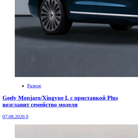
Разное
Geely Monjaro/Xingyue L с приставкой Plus
возглавит семейство модели
07.08.2026
0