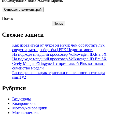
последующих моих комментариев.
Поиск
Поиск
Свежие записи
Как избавиться от луковой мухи: чем обработать лук,
средства, методы борьбы | РБК Недвижимость
На подходе младший кроссовер Volkswagen ID.Era 5X
На подходе младший кроссовер Volkswagen ID.Era 5X
Geely Monjaro/Xingyue L с приставкой Plus возглавит
семейство модели
Рассекречены характеристики и внешность ситикара
smart #2
Рубрики
Вездеходы
Квадроциклы
Мотобуксировщики
Мотовездеходы