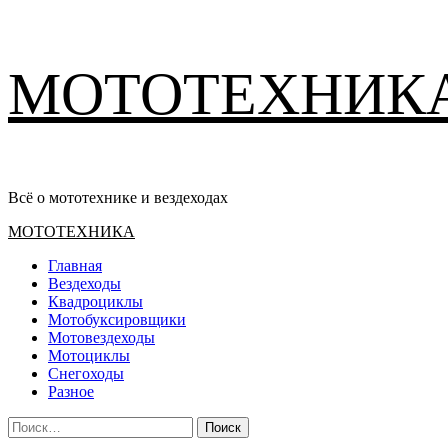
Перейти
МОТОТЕХНИК
к
содержимому
Всё о мототехнике и вездеходах
Основное
МОТОТЕХНИКА
меню
Главная
Вездеходы
Квадроциклы
Мотобуксировщики
Мотовездеходы
Мотоциклы
Снегоходы
Разное
Найти: