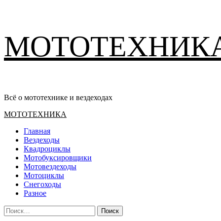
Перейти
МОТОТЕХНИК
к
содержимому
Всё о мототехнике и вездеходах
Основное
МОТОТЕХНИКА
меню
Главная
Вездеходы
Квадроциклы
Мотобуксировщики
Мотовездеходы
Мотоциклы
Снегоходы
Разное
Найти: