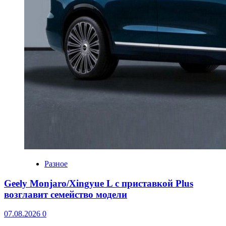
Разное
Geely Monjaro/Xingyue L с приставкой Plus
возглавит семейство модели
07.08.2026
0