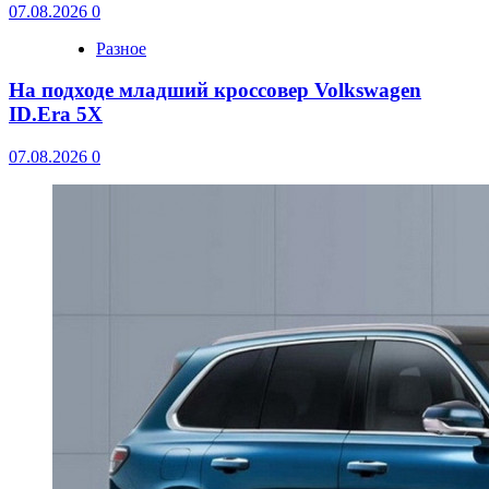
07.08.2026
0
Разное
На подходе младший кроссовер Volkswagen
ID.Era 5X
07.08.2026
0