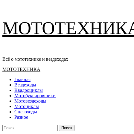
Перейти
МОТОТЕХНИК
к
содержимому
Всё о мототехнике и вездеходах
Основное
МОТОТЕХНИКА
меню
Главная
Вездеходы
Квадроциклы
Мотобуксировщики
Мотовездеходы
Мотоциклы
Снегоходы
Разное
Найти: