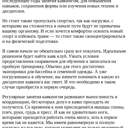
последующие годы занятия каякингом, для повышения
навыков, сохранения формы или изучения новых техник и
дисциплин.
Не стоит также пропускать спортзал, так как нагрузки, с
которыми вы столкнетесь в начале пути будут не привычны
вашему организму. И если хочется комфортно освоить новый
спорт и избежать травм — то стоит также сконцентрироваться
и на физической подготовке.
В самом начале не обязательно сразу все покупать. Идеальным
решением будет найти каяк клуб. Узнать условия
предоставления снаряжения для обучения и записаться на
пробную тренировку. Обычно для этого достаточно
экипировки для бассейна и семенной одежды. А уже
погрузившись в обучение, вы начнете понимать в какую из
дисциплин каякинга вас тянет. И что необходимо в таком
случае приобрести в первую очередь.
Регулярные занятия каякингом развивают выносливость и
координацию, без которых долго в каяке просидеть не
получится. Со временем к ним присоединятся мышцы спины,
плеч, руки, грудь и пресс. И как не удивительно ноги,
которыми приходится работать очень много, хоть в первое
время так не кажется. Мы имеем равномерную и полную
нагрузку на все тело, которая укрепляет не только мышечный