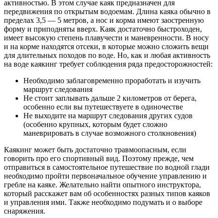
активностью. В этом случае каяк предназначен для
передвижения по открытым водоемам. Длина каяка обычно в
пределах 3,5 — 5 метров, а нос и корма имеют заостренную
форму и приподняты вверх. Каяк достаточно быстроходен,
имеет высокую степень плавучести и маневренности. В носу
и на корме находятся отсеки, в которые можно сложить вещи
для длительных походов по воде. Но, как и любая активность
на воде каякинг требует соблюдения ряда предосторожностей:
Необходимо заблаговременно проработать и изучить
маршрут следования
Не стоит заплывать дальше 2 километров от берега,
особенно если вы путешествуете в одиночестве
Не выходите на маршрут следования других судов
(особенно крупных, которым будет сложно
маневрировать в случае возможного столкновения)
Каякинг может быть достаточно травмоопасным, если
говорить про его спортивный вид. Поэтому прежде, чем
отправиться в самостоятельное путешествие по водной глади
необходимо пройти первоначальное обучение управлению и
гребле на каяке. Желательно найти опытного инструктора,
который расскажет вам об особенностях разных типов каяков
и управления ими. Также необходимо подумать и о выборе
снаряжения.