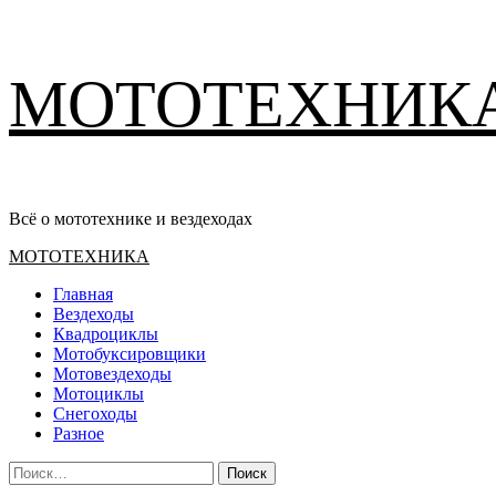
Перейти
МОТОТЕХНИК
к
содержимому
Всё о мототехнике и вездеходах
Основное
МОТОТЕХНИКА
меню
Главная
Вездеходы
Квадроциклы
Мотобуксировщики
Мотовездеходы
Мотоциклы
Снегоходы
Разное
Найти: