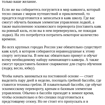
только ваше желание.
Если же вы собираетесь погрузится в мир каякинга, который
тесно связан с миром путешествий и приключений, то
придется подготовится и записаться в каяк школу. Где вас
смогут обучить базовым элементам управления лодкой, а
также выполнению эскимосского переворота (поставить каяк
на ровный киль, если вы в нем перевернулись, не покидая
лодки). На это потребуется потратить некоторое количество
времени.
Во всех крупных городах России уже обязательно существует
каяк клуб, в котором собираются неравнодушные к этому
спорту энтузиасты. В нем вас обязательно примут и обучат
всему необходимому набору начинающего каякера. А также
смогут предоставить базовое снаряжение для старта обучения
(лодку, весло, юбку).
Чтобы начать заниматься на постоянной основе — стоит
выделить пару дней в неделю, посещать гребной бассейн, где
ставится техника гребли. И плавательный бассейн, где обучат
эскимосскому перевороту, кренам и базовым элементам
управления. Обычно в бассейн приходят в зимнее время,
чтобы основательно и без спешки подготовиться к
предстоящему сезону. Но не стоит его пропускать и в