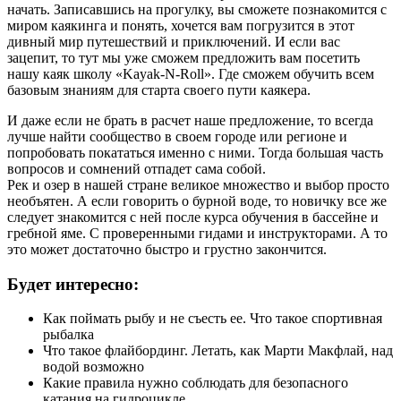
начать. Записавшись на прогулку, вы сможете познакомится с
миром каякинга и понять, хочется вам погрузится в этот
дивный мир путешествий и приключений. И если вас
зацепит, то тут мы уже сможем предложить вам посетить
нашу каяк школу «Kayak-N-Roll». Где сможем обучить всем
базовым знаниям для старта своего пути каякера.
И даже если не брать в расчет наше предложение, то всегда
лучше найти сообщество в своем городе или регионе и
попробовать покататься именно с ними. Тогда большая часть
вопросов и сомнений отпадет сама собой.
Рек и озер в нашей стране великое множество и выбор просто
необъятен. А если говорить о бурной воде, то новичку все же
следует знакомится с ней после курса обучения в бассейне и
гребной яме. С проверенными гидами и инструкторами. А то
это может достаточно быстро и грустно закончится.
Будет интересно:
Как поймать рыбу и не съесть ее. Что такое спортивная
рыбалка
Что такое флайбординг. Летать, как Марти Макфлай, над
водой возможно
Какие правила нужно соблюдать для безопасного
катания на гидроцикле