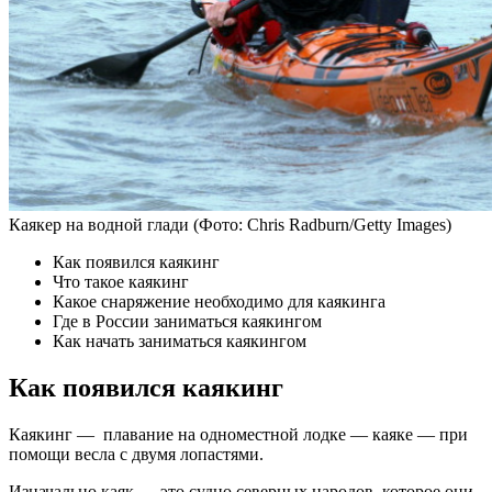
Каякер на водной глади
(Фото: Chris Radburn/Getty Images)
Как появился каякинг
Что такое каякинг
Какое снаряжение необходимо для каякинга
Где в России заниматься каякингом
Как начать заниматься каякингом
Как появился каякинг
Каякинг — плавание на одноместной лодке — каяке — при
помощи весла с двумя лопастями.
Изначально каяк — это судно северных народов, которое они