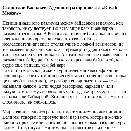
Станислав Васильев, Администратор проекта «Kayak
Moscow»
Принципиального различия между байдаркой и каяком, как
такового, не существует. Во всем мире каяк и байдарка
называются каяком. В России же понятие байдарка появилось
очень давно, во времена освоения севера. Когда
исследователи впервые столкнулись с лодкой эскимосов, на
тот момент в российской классификации судов такого малого
типа судна не существовало. А самое маленькое плавсредство
называлось байдара. От чего каяк окрестили байдаркой, как
судно еще меньше, чем байдара.
Так и прижилось. Позже в туристической классификации
решили разделить эти понятия путем исполнения: если лодка
цельная (из пластика), не разборная, одноместная — то ее
называли каяком. Если лодка разборная, каркасная или
надувная и к тому же одно- двух- или даже трехместная — то
ее называли байдаркой. Хотя по сути — это все каяк. Но как
сложилось, так сложилось.
Мир каякинга многогранен и имеет множество дисциплин.
Если мы говорим о прогулочном варианте, который можно
найти в прокате или записавшись на несколько часовой тур с
гидом. То тут нужна минимальная подготовка, а вернее