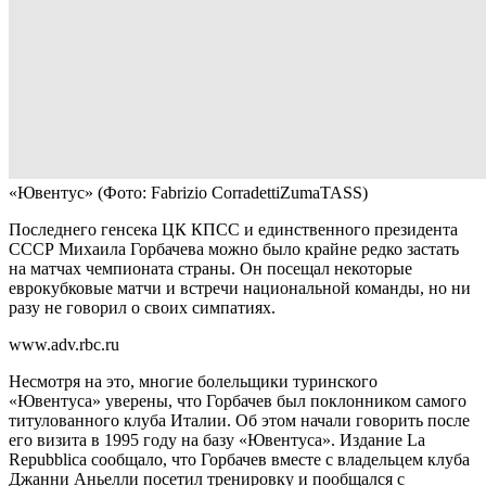
«Ювентус»
(Фото: Fabrizio CorradettiZumaTASS)
Последнего генсека ЦК КПСС и единственного президента
СССР Михаила Горбачева можно было крайне редко застать
на матчах чемпионата страны. Он посещал некоторые
еврокубковые матчи и встречи национальной команды, но ни
разу не говорил о своих симпатиях.
www.adv.rbc.ru
Несмотря на это, многие болельщики туринского
«Ювентуса» уверены, что Горбачев был поклонником самого
титулованного клуба Италии. Об этом начали говорить после
его визита в 1995 году на базу «Ювентуса». Издание La
Repubblica сообщало, что Горбачев вместе с владельцем клуба
Джанни Аньелли посетил тренировку и пообщался с