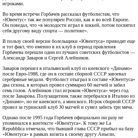
игроками.
Во время встречи Горбачев рассказал футболистам, что
«Ювентус» так же популярен России, как и во всей Европе.
Он поведал, что «в молодости играл в хоккей, потом посвятил
себя другому виду спорта — политике».
В пользу своей версии болельщики «Ювентуса» приводят еще
и тот факт, что именно в их клуб в период правления
Горбачева перешли одни из лучших советских футболистов —
Александр Заваров и Сергей Алейников.
Заваров перешел в итальянский клуб из киевского «Динамо»
после Евро-1988, где он в составе сборной СССР завоевал
серебряные медали. Футболист отыграл в составе «Ювентуса»
два сезона, в которых провел суммарно 60 матчей и забил
семь голов. Алейников стал игроком «Ювентуса» через год
после Заварова. Полузащитник также перебрался в Италию из
«Динамо», но не киевского, а минского. Игрок сборной СССР
провел за туринский клуб 30 матчей и сумел забить три мяча.
Однако после 1995 года Горбачев официально ни разу не
упоминался в контексте «Ювентуса». К тому же La
Repubblica отмечала, что бывший глава СССР прибыл на базу
«Ювентуса» в рамках визита к своему другу Аньели,