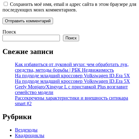
Сохранить моё имя, email и адрес сайта в этом браузере для
последующих моих комментариев.
Поиск
Поиск
Свежие записи
Как избавиться от луковой мухи: чем обработать лук,
средства, методы борьбы | РБК Недвижимость
На подходе младший кроссовер Volkswagen ID.Era 5X
На подходе младший кроссовер Volkswagen ID.Era 5X
Geely Monjaro/Xingyue L с приставкой Plus возглавит
семейство модели
Рассекречены характеристики и внешность ситикара
smart #2
Рубрики
Вездеходы
Квадроциклы