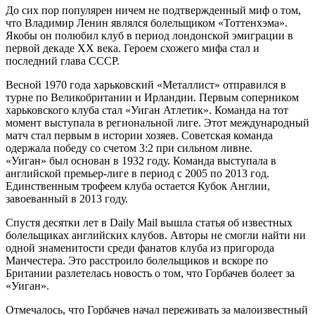
До сих пор популярен ничем не подтвержденный миф о том,
что Владимир Ленин являлся болельщиком «Тоттенхэма».
Якобы он полюбил клуб в период лондонской эмиграции в
первой декаде ХХ века. Героем схожего мифа стал и
последний глава СССР.
Весной 1970 года харьковский «Металлист» отправился в
турне по Великобритании и Ирландии. Первым соперником
харьковского клуба стал «Уиган Атлетик». Команда на тот
момент выступала в региональной лиге. Этот международный
матч стал первым в истории хозяев. Советская команда
одержала победу со счетом 3:2 при сильном ливне.
«Уиган» был основан в 1932 году. Команда выступала в
английской премьер-лиге в период с 2005 по 2013 год.
Единственным трофеем клуба остается Кубок Англии,
завоеванный в 2013 году.
Спустя десятки лет в Daily Mail вышла статья об известных
болельщиках английских клубов. Авторы не смогли найти ни
одной знаменитости среди фанатов клуба из пригорода
Манчестера. Это расстроило болельщиков и вскоре по
Британии разлетелась новость о том, что Горбачев болеет за
«Уиган».
Отмечалось, что Горбачев начал переживать за малоизвестный