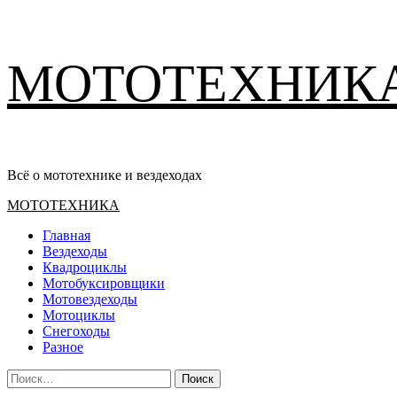
Перейти
МОТОТЕХНИК
к
содержимому
Всё о мототехнике и вездеходах
Основное
МОТОТЕХНИКА
меню
Главная
Вездеходы
Квадроциклы
Мотобуксировщики
Мотовездеходы
Мотоциклы
Снегоходы
Разное
Найти: