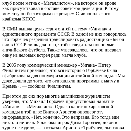
клуб после матча с «Металлистом», на котором он вроде
как присутствовал в составе советской делегации. К тому
моменту он был вторым секретарем Ставропольского
крайкома КПСС.
В СМИ вышла целая серия статей на тему «Уигана» и
единственного президента СССР. В одной из них говорилось,
что Горбачев разрешил транслировать радиостанцию «Би-би-
си» в СССР лишь для того, чтобы следить за новостями
английского футбола. Также утверждалось, что он прервал
одну из деловых встреч ради матча клуба.
В 2005 году коммерческий менеджер «Уигана» Питер
Филлингем признался, что вся история о Горбачеве была
сфабрикована для популяризации английской команды. «Мы
даже дошли до того, что отправляли программы к матчу в
Кремль», — сообщил Филлингем.
При этом до сих пор многие английские журналисты
уверены, что Михаил Горбачев присутствовал на матче
«Уиган» — «Металлист». Однако капитан харьковской
команды в той игре Виктор Аристов опроверг эту
информацию. «Нет, конечно. Это неправда. Его тогда еще
никто и не знал. У нас был игрок Дима Горбачев, но он в
турне не ездил», ― рассказал Аристов «Трибуне», чьи слова