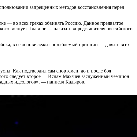
использовании запрещенных методов восстановления перед
стке — во всех грехах обвинять Россию. Данное предвзятое
кого волнует. Главное — наказать «представителя российского
обока, в ее основе лежит незыблемый принцип — давить всех
сты. Как подтвердил сам спортсмен, до и после боя
 этого следует второе — Ислам Махачев заслуженный чемпион
ападных идеологов», — написал Кадыров.