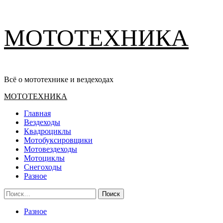
Перейти
МОТОТЕХНИКА
к
содержимому
Всё о мототехнике и вездеходах
Основное
МОТОТЕХНИКА
меню
Главная
Вездеходы
Квадроциклы
Мотобуксировщики
Мотовездеходы
Мотоциклы
Снегоходы
Разное
Найти:
Разное