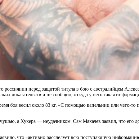
о россиянин перед защитой титула в бою с австралийцем Алекс
аких доказательств и не сообщил, откуда у него такая информац
время боя весил около 83 кг. «С помощью капельниц или чего-т
ушью, а Хукера — неудачником. Сам Махачев заявил, что его до 
заявило, что «активно расследует всю поступающую информац