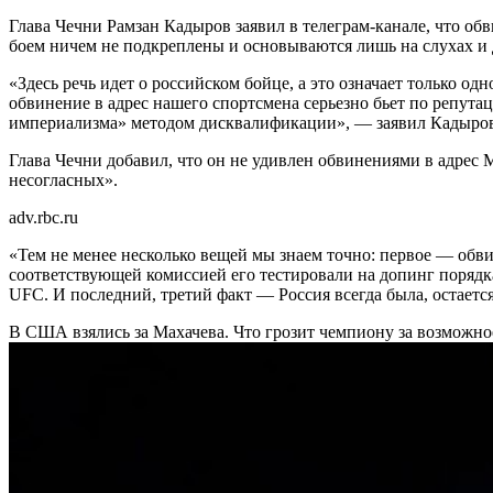
Глава Чечни Рамзан Кадыров заявил в телеграм-канале, что о
боем ничем не подкреплены и основываются лишь на слухах и
«Здесь речь идет о российском бойце, а это означает только о
обвинение в адрес нашего спортсмена серьезно бьет по репут
империализма» методом дисквалификации», — заявил Кадыро
Глава Чечни добавил, что он не удивлен обвинениями в адрес
несогласных».
adv.rbc.ru
«Тем не менее несколько вещей мы знаем точно: первое — обви
соответствующей комиссией его тестировали на допинг порядк
UFC. И последний, третий факт — Россия всегда была, остаетс
В США взялись за Махачева. Что грозит чемпиону за возможн