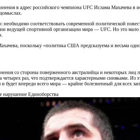
бвинения в адрес российского чемпиона UFC Ислама Махачева в 
 домыслах.
дно: необходимо соответствовать современной политической пове
ации ведущей спортивной организации мира — UFC. Но это мало 
в.
 Махачева, поскольку «политика США предсказуема и весьма одн
нения со стороны поверженного австралийца и некоторых лиц пу
а четырех раз, что подтверждается характерными синяками. Из
я и будет впереди всего мира — крайне болезненный для всех з
ое нарушение
Единоборства