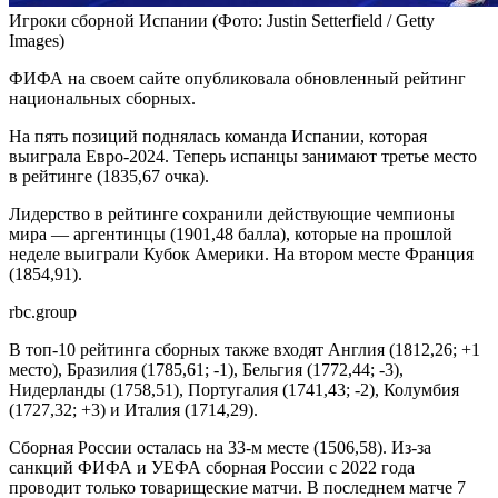
Игроки сборной Испании
(Фото: Justin Setterfield / Getty
Images)
ФИФА на своем сайте опубликовала обновленный рейтинг
национальных сборных.
На пять позиций поднялась команда Испании, которая
выиграла Евро-2024. Теперь испанцы занимают третье место
в рейтинге (1835,67 очка).
Лидерство в рейтинге сохранили действующие чемпионы
мира — аргентинцы (1901,48 балла), которые на прошлой
неделе выиграли Кубок Америки. На втором месте Франция
(1854,91).
rbc.group
В топ-10 рейтинга сборных также входят Англия (1812,26; +1
место), Бразилия (1785,61; -1), Бельгия (1772,44; -3),
Нидерланды (1758,51), Португалия (1741,43; -2), Колумбия
(1727,32; +3) и Италия (1714,29).
Сборная России осталась на 33-м месте (1506,58). Из-за
санкций ФИФА и УЕФА сборная России с 2022 года
проводит только товарищеские матчи. В последнем матче 7