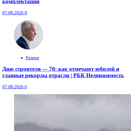
комплектации
07.08.2026
0
Разное
Дню строителя — 70: как отмечают юбилей и
главные рекорды отрасли | РБК Недвижимость
07.08.2026
0