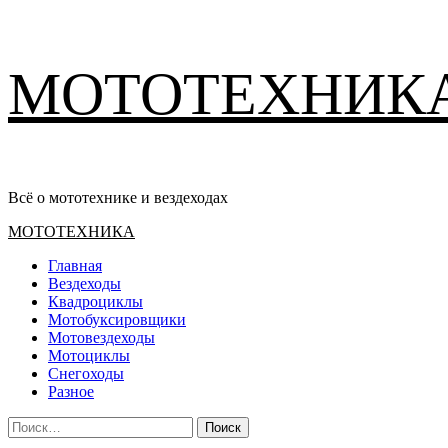
Перейти
МОТОТЕХНИК
к
содержимому
Всё о мототехнике и вездеходах
Основное
МОТОТЕХНИКА
меню
Главная
Вездеходы
Квадроциклы
Мотобуксировщики
Мотовездеходы
Мотоциклы
Снегоходы
Разное
Найти: