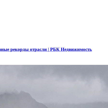
вные рекорды отрасли | РБК Недвижимость