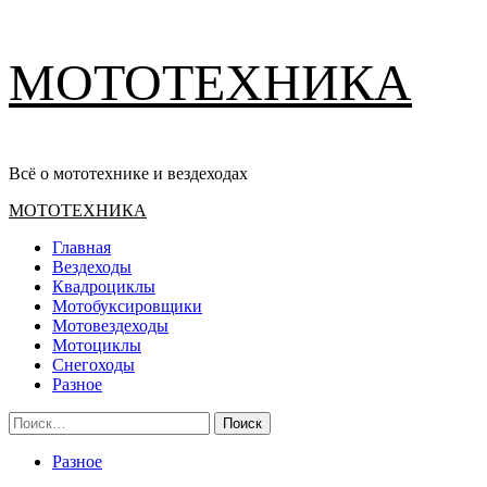
Перейти
МОТОТЕХНИКА
к
содержимому
Всё о мототехнике и вездеходах
Основное
МОТОТЕХНИКА
меню
Главная
Вездеходы
Квадроциклы
Мотобуксировщики
Мотовездеходы
Мотоциклы
Снегоходы
Разное
Найти:
Разное