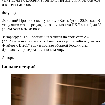
«Питтсбурга», который в год получает $11,5 млн без бонусов
и вычета налогов.
rbc.group
28-летний Проворов выступает за «Коламбус» с 2023 года. В
минувшем сезоне регулярного чемпионата НХЛ он набрал 33
(7+26) очка в 82 матчах.
За карьеру в НХЛ россиянин записал на свой счет 282
(77+205) очка в 696 матчах. Ранее он играл за «Филадельфия
Флайерз». В 2017 году в составе сборной России стал
бронзовым призером чемпионата мира.
Авторы
Больше историй