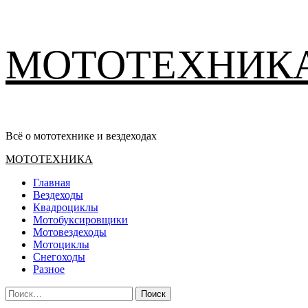
Перейти
МОТОТЕХНИК
к
содержимому
Всё о мототехнике и вездеходах
Основное
МОТОТЕХНИКА
меню
Главная
Вездеходы
Квадроциклы
Мотобуксировщики
Мотовездеходы
Мотоциклы
Снегоходы
Разное
Найти: