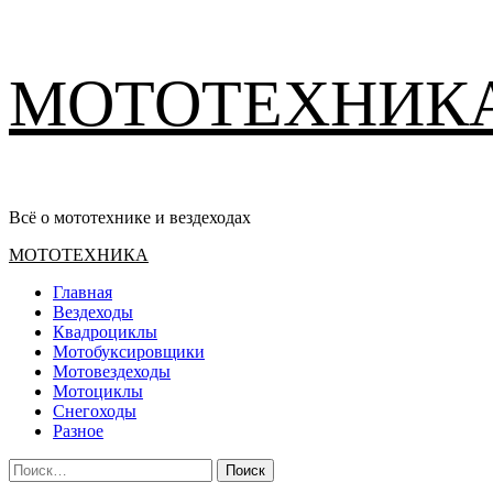
Перейти
МОТОТЕХНИК
к
содержимому
Всё о мототехнике и вездеходах
Основное
МОТОТЕХНИКА
меню
Главная
Вездеходы
Квадроциклы
Мотобуксировщики
Мотовездеходы
Мотоциклы
Снегоходы
Разное
Найти: