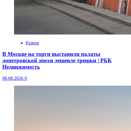
Разное
В Москве на торги выставили палаты
допетровской эпохи дешевле трешки | РБК
Недвижимость
06.08.2026
0