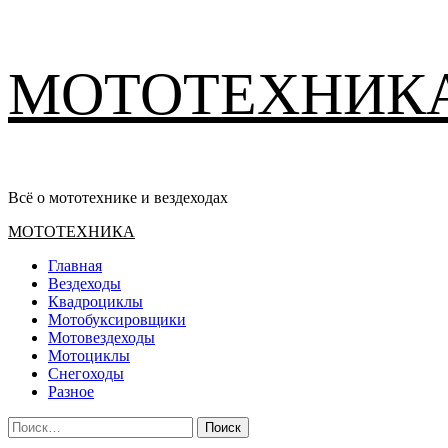
Перейти
МОТОТЕХНИК
к
содержимому
Всё о мототехнике и вездеходах
Основное
МОТОТЕХНИКА
меню
Главная
Вездеходы
Квадроциклы
Мотобуксировщики
Мотовездеходы
Мотоциклы
Снегоходы
Разное
Найти: