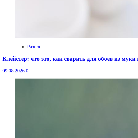
Разное
Клейстер: что это, как сварить для обоев из мук
09.08.2026
0