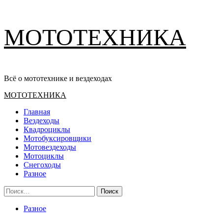
Перейти
МОТОТЕХНИКА
к
содержимому
Всё о мототехнике и вездеходах
Основное
МОТОТЕХНИКА
меню
Главная
Вездеходы
Квадроциклы
Мотобуксировщики
Мотовездеходы
Мотоциклы
Снегоходы
Разное
Найти:
Разное