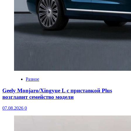
Разное
Geely Monjaro/Xingyue L с приставкой Plus
возглавит семейство модели
07.08.2026
0