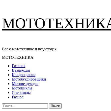
Перейти
МОТОТЕХНИК
к
содержимому
Всё о мототехнике и вездеходах
Основное
МОТОТЕХНИКА
меню
Главная
Вездеходы
Квадроциклы
Мотобуксировщики
Мотовездеходы
Мотоциклы
Снегоходы
Разное
Найти: