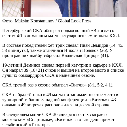
Фото: Maksim Konstantinov / Global Look Press
Петербургский СКА обыграл подмосковный «Витязь» со
счетом 4:1 в домашнем матче регулярного чемпионата КХЛ.
В составе победителей хет-трик сделал Иван Демидов (14, 45,
58-я минуты), также отличился Николай Поляков (26). У
проигравших шайбу забросил Владислав Цицюра (41).
19-летний Демидов сделал первый хет-трик в карьере в КХЛ.
Он набрал 39 (18+21) очков и вышел на второе место в списке
лучших бомбардиров СКА в нынешнем сезоне.
СКА третий раз в сезоне обыграл «Витязь» (8:1, 5:2, 4:1).
СКА набрал 61 очко в 49 матчах и занимает шестое место в
турнирной таблице Западной конференции. «Витязь» с 43
очками в 49 встречах расположился на десятой строчке.
В следующем матче СКА 30 января в гостях сыграет с
московским «Спартаком», «Витязь» в тот же день примет
челябинский «Трактор».