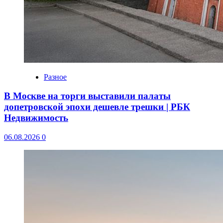
Разное
В Москве на торги выставили палаты
допетровской эпохи дешевле трешки | РБК
Недвижимость
06.08.2026
0