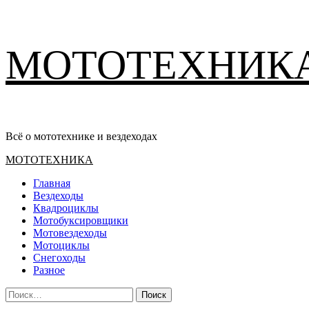
Перейти
МОТОТЕХНИК
к
содержимому
Всё о мототехнике и вездеходах
Основное
МОТОТЕХНИКА
меню
Главная
Вездеходы
Квадроциклы
Мотобуксировщики
Мотовездеходы
Мотоциклы
Снегоходы
Разное
Найти: