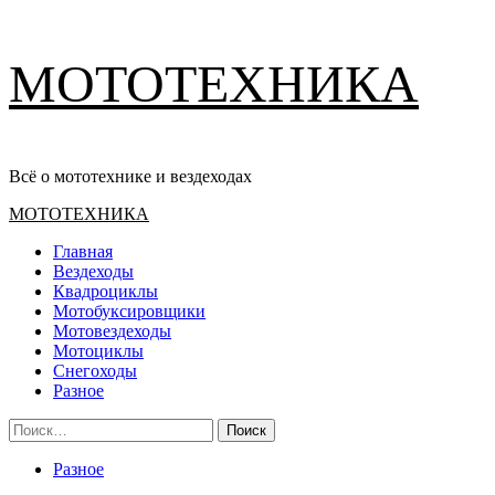
Перейти
МОТОТЕХНИКА
к
содержимому
Всё о мототехнике и вездеходах
Основное
МОТОТЕХНИКА
меню
Главная
Вездеходы
Квадроциклы
Мотобуксировщики
Мотовездеходы
Мотоциклы
Снегоходы
Разное
Найти:
Разное