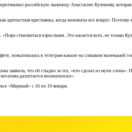
ритиковал российскую лыжницу Анастасию Кулешову, которая ж
как крепостная крестьянка, когда виноваты все вокруг. Поэтом
и. «Пора становиться взрослыми. Это касается всех, не только 
ете, пожаловалась в телеграм-канале на слишком маленький го
а заявила, что ей стыдно за тех, «кто сделал из мухи слона». 
 негатива разлетается молниеносно».
ксе «Мирный» с 16 по 19 января.