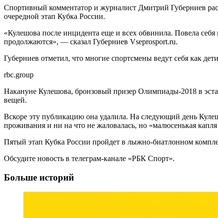
Спортивный комментатор и журналист Дмитрий Губерниев раск
очередной этап Кубка России.
«Кулешова после инцидента еще и всех обвинила. Повела себя 
продолжаются», — сказал Губерниев Vseprosport.ru.
Губерниев отметил, что многие спортсмены ведут себя как дет
rbc.group
Накануне Кулешова, бронзовый призер Олимпиады-2018 в эстаф
вещей.
Вскоре эту публикацию она удалила. На следующий день Кулешов
проживания и ни на что не жаловалась, но «малюсенькая капля
Пятый этап Кубка России пройдет в лыжно‑биатлонном компле
Обсудите новость в телеграм-канале «РБК Спорт».
Больше историй