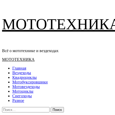
Перейти
МОТОТЕХНИК
к
содержимому
Всё о мототехнике и вездеходах
Основное
МОТОТЕХНИКА
меню
Главная
Вездеходы
Квадроциклы
Мотобуксировщики
Мотовездеходы
Мотоциклы
Снегоходы
Разное
Найти: