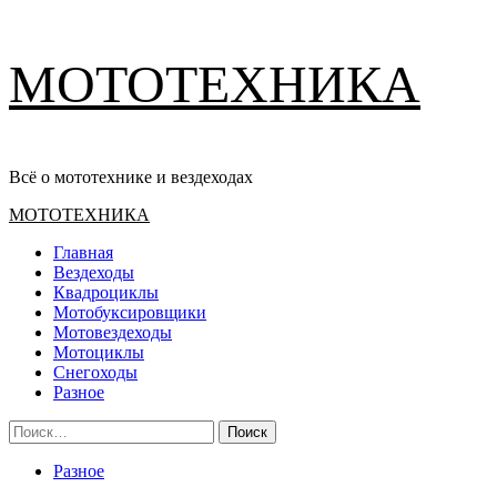
Перейти
МОТОТЕХНИКА
к
содержимому
Всё о мототехнике и вездеходах
Основное
МОТОТЕХНИКА
меню
Главная
Вездеходы
Квадроциклы
Мотобуксировщики
Мотовездеходы
Мотоциклы
Снегоходы
Разное
Найти:
Разное