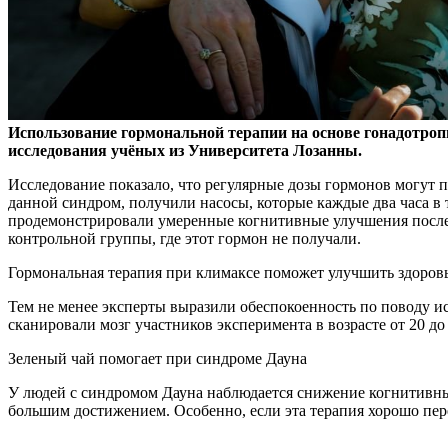
Использование гормональной терапии на основе гонадотро
исследования учёных из Университета Лозанны.
Исследование показало, что регулярные дозы гормонов могут 
данной синдром, получили насосы, которые каждые два часа в
продемонстрировали умеренные когнитивные улучшения после э
контрольной группы, где этот гормон не получали.
Гормональная терапия при климаксе поможет улучшить здоров
Тем не менее эксперты выразили обеспокоенность по поводу и
сканировали мозг участников эксперимента в возрасте от 20 до
Зеленый чай помогает при синдроме Дауна
У людей с синдромом Дауна наблюдается снижение когнитивных
большим достижением. Особенно, если эта терапия хорошо пе