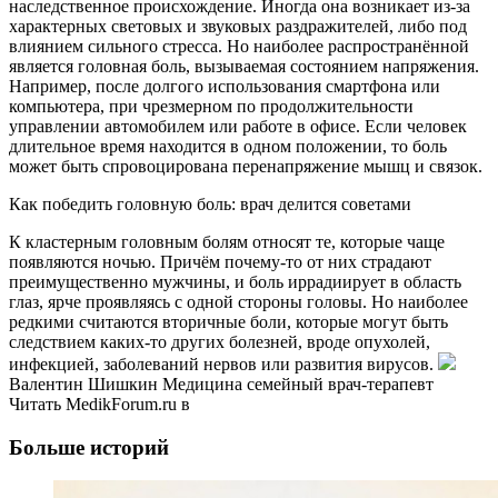
наследственное происхождение. Иногда она возникает из-за
характерных световых и звуковых раздражителей, либо под
влиянием сильного стресса. Но наиболее распространённой
является головная боль, вызываемая состоянием напряжения.
Например, после долгого использования смартфона или
компьютера, при чрезмерном по продолжительности
управлении автомобилем или работе в офисе. Если человек
длительное время находится в одном положении, то боль
может быть спровоцирована перенапряжение мышц и связок.
Как победить головную боль: врач делится советами
К кластерным головным болям относят те, которые чаще
появляются ночью. Причём почему-то от них страдают
преимущественно мужчины, и боль иррадиирует в область
глаз, ярче проявляясь с одной стороны головы. Но наиболее
редкими считаются вторичные боли, которые могут быть
следствием каких-то других болезней, вроде опухолей,
инфекцией, заболеваний нервов или развития вирусов.
Валентин Шишкин Медицина семейный врач-терапевт
Читать MedikForum.ru в
Больше историй