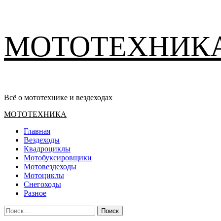
Перейти
МОТОТЕХНИК
к
содержимому
Всё о мототехнике и вездеходах
Основное
МОТОТЕХНИКА
меню
Главная
Вездеходы
Квадроциклы
Мотобуксировщики
Мотовездеходы
Мотоциклы
Снегоходы
Разное
Найти: