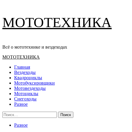
Перейти
МОТОТЕХНИКА
к
содержимому
Всё о мототехнике и вездеходах
Основное
МОТОТЕХНИКА
меню
Главная
Вездеходы
Квадроциклы
Мотобуксировщики
Мотовездеходы
Мотоциклы
Снегоходы
Разное
Найти:
Разное