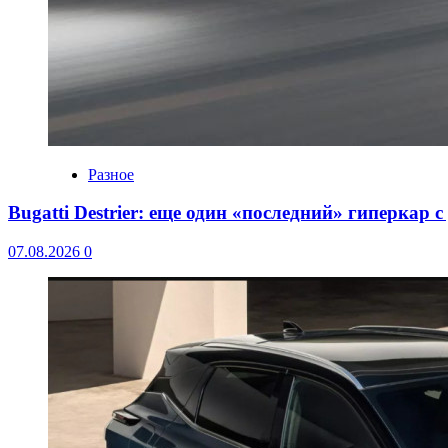
Разное
Bugatti Destrier: еще один «последний» гиперкар 
07.08.2026
0