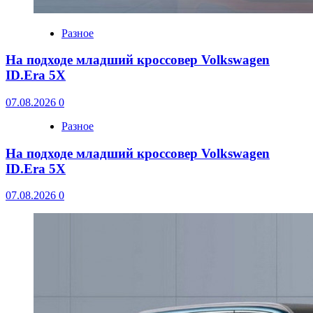
Разное
На подходе младший кроссовер Volkswagen
ID.Era 5X
07.08.2026
0
Разное
На подходе младший кроссовер Volkswagen
ID.Era 5X
07.08.2026
0