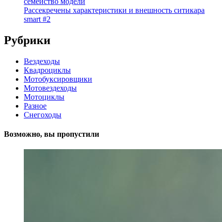
семейство модели
Рассекречены характеристики и внешность ситикара
smart #2
Рубрики
Вездеходы
Квадроциклы
Мотобуксировщики
Мотовездеходы
Мотоциклы
Разное
Снегоходы
Возможно, вы пропустили