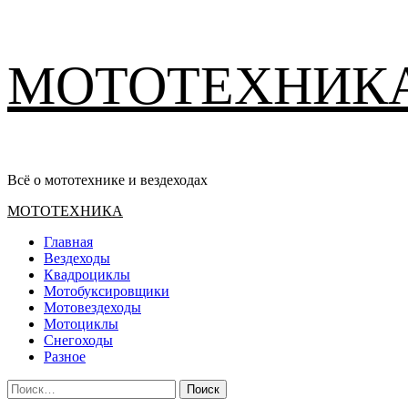
Перейти
МОТОТЕХНИК
к
содержимому
Всё о мототехнике и вездеходах
Основное
МОТОТЕХНИКА
меню
Главная
Вездеходы
Квадроциклы
Мотобуксировщики
Мотовездеходы
Мотоциклы
Снегоходы
Разное
Найти: