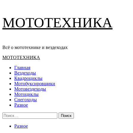
Перейти
МОТОТЕХНИКА
к
содержимому
Всё о мототехнике и вездеходах
Основное
МОТОТЕХНИКА
меню
Главная
Вездеходы
Квадроциклы
Мотобуксировщики
Мотовездеходы
Мотоциклы
Снегоходы
Разное
Найти:
Разное