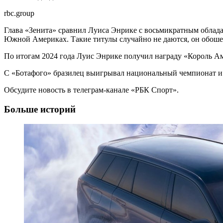
rbc.group
Глава «Зенита» сравнил Луиса Энрике с восьмикратным облада
Южной Америках. Такие титулы случайно не даются, он обошел
По итогам 2024 года Луис Энрике получил награду «Король Ам
С «Ботафого» бразилец выигрывал национальный чемпионат и К
Обсудите новость в телеграм-канале «РБК Спорт».
Больше историй