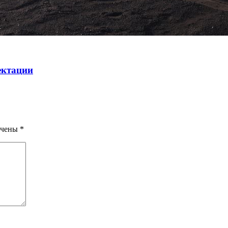
ектации
ечены
*