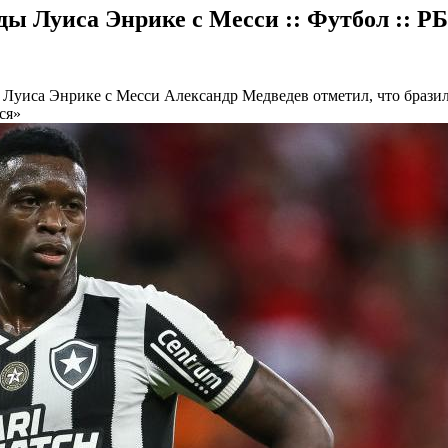
ды Луиса Энрике с Месси :: Футбол :: Р
ы Луиса Энрике с Месси
Александр Медведев отметил, что браз
ся»