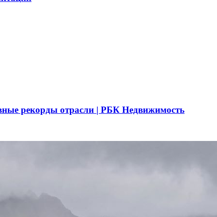
вные рекорды отрасли | РБК Недвижимость