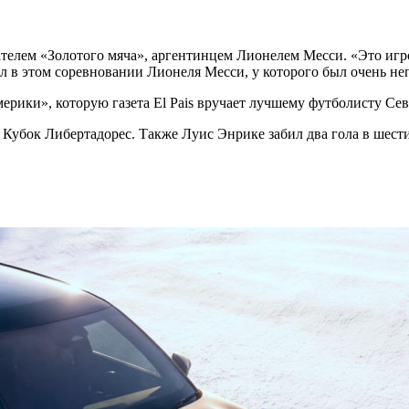
телем «Золотого мяча», аргентинцем Лионелем Месси. «Это игр
 в этом соревновании Лионеля Месси, у которого был очень не
ерики», которую газета El Pais вручает лучшему футболисту С
убок Либертадорес. Также Луис Энрике забил два гола в шести