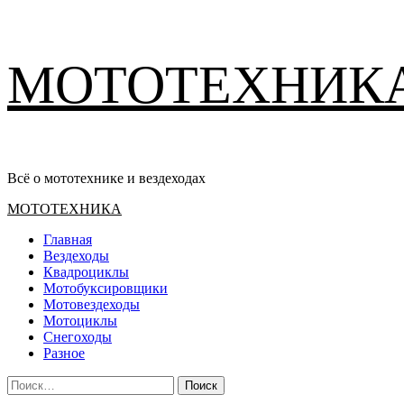
Перейти
МОТОТЕХНИК
к
содержимому
Всё о мототехнике и вездеходах
Основное
МОТОТЕХНИКА
меню
Главная
Вездеходы
Квадроциклы
Мотобуксировщики
Мотовездеходы
Мотоциклы
Снегоходы
Разное
Найти: