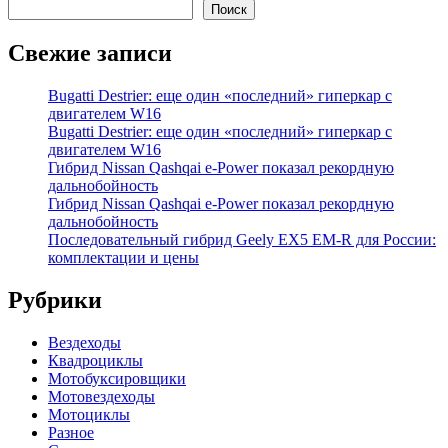
Поиск
Свежие записи
Bugatti Destrier: еще один «последний» гиперкар с
двигателем W16
Bugatti Destrier: еще один «последний» гиперкар с
двигателем W16
Гибрид Nissan Qashqai e-Power показал рекордную
дальнобойность
Гибрид Nissan Qashqai e-Power показал рекордную
дальнобойность
Последовательный гибрид Geely EX5 EM-R для России:
комплектации и цены
Рубрики
Вездеходы
Квадроциклы
Мотобуксировщики
Мотовездеходы
Мотоциклы
Разное