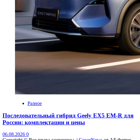
Разное
Последовательный гибрид Geely EX5 EM-R для
России: комплектации и цены
06.08.2026
0
Copyright © Все права защищены.
|
CoverNews
от AF themes.