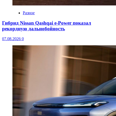
Разное
Гибрид Nissan Qashqai e-Power показал
рекордную дальнобойность
07.08.2026
0