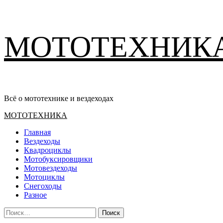
Перейти
МОТОТЕХНИК
к
содержимому
Всё о мототехнике и вездеходах
Основное
МОТОТЕХНИКА
меню
Главная
Вездеходы
Квадроциклы
Мотобуксировщики
Мотовездеходы
Мотоциклы
Снегоходы
Разное
Найти: