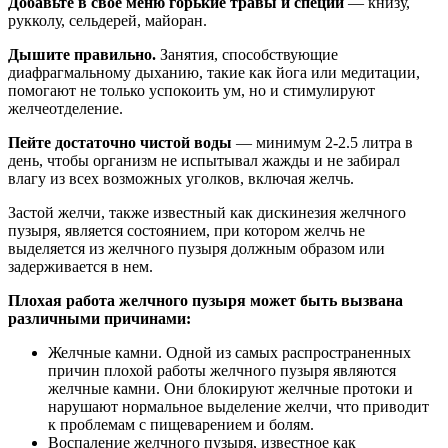
Добавьте в своё меню горькие травы и специи
— книзу,
рукколу, сельдерей, майоран.
Дышите правильно.
Занятия, способствующие
диафрагмальному дыханию, такие как йога или медитации,
помогают не только успокоить ум, но и стимулируют
желчеотделение.
Пейте достаточно чистой воды
— минимум 2-2.5 литра в
день, чтобы организм не испытывал жажды и не забирал
влагу из всех возможных уголков, включая желчь.
Застой желчи, также известный как дискинезия желчного
пузыря, является состоянием, при котором желчь не
выделяется из желчного пузыря должным образом или
задерживается в нем.
Плохая работа желчного пузыря может быть вызвана
различными причинами:
Желчные камни. Одной из самых распространенных
причин плохой работы желчного пузыря являются
желчные камни. Они блокируют желчные протоки и
нарушают нормальное выделение желчи, что приводит
к проблемам с пищеварением и болям.
Воспаление желчного пузыря, известное как