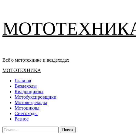
Перейти
МОТОТЕХНИК
к
содержимому
Всё о мототехнике и вездеходах
Основное
МОТОТЕХНИКА
меню
Главная
Вездеходы
Квадроциклы
Мотобуксировщики
Мотовездеходы
Мотоциклы
Снегоходы
Разное
Найти: