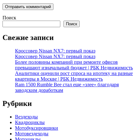
Поиск
Поиск
Свежие записи
Кроссовер Nissan NX7: первый показ
Кроссовер Nissan NX7: первый показ
Более половины компаний при ремонте офисов
превышают изначальный бюджет | РБК Недвижимость
Аналитики оценили рост спроса на ипотеку на разные
квартиры в Москве | РБК Недвижимость
Ram 1500 Rumble Bee стал еще «злее» благодаря
заводским доработкам
Рубрики
Вездеходы
Квадроциклы
Мотобуксировщики
Мотовездеходы
Мотоциклы