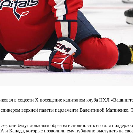
иковал в соцсети Х посещение капитаном клуба НХЛ «Вашингт
о спикером верхней палаты парламента Валентиной Матвиенко. 
 же, они будут должным образом использовать его для поддержк
ША и Канада, которые позволили ему публично выступать на сво