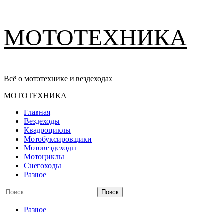
Перейти
МОТОТЕХНИКА
к
содержимому
Всё о мототехнике и вездеходах
Основное
МОТОТЕХНИКА
меню
Главная
Вездеходы
Квадроциклы
Мотобуксировщики
Мотовездеходы
Мотоциклы
Снегоходы
Разное
Найти:
Разное