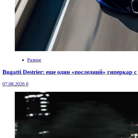
Разное
Bugatti Destrier: еще один «последний» гиперкар 
07.08.2026
0