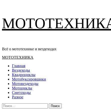
Перейти
МОТОТЕХНИК
к
содержимому
Всё о мототехнике и вездеходах
Основное
МОТОТЕХНИКА
меню
Главная
Вездеходы
Квадроциклы
Мотобуксировщики
Мотовездеходы
Мотоциклы
Снегоходы
Разное
Найти: