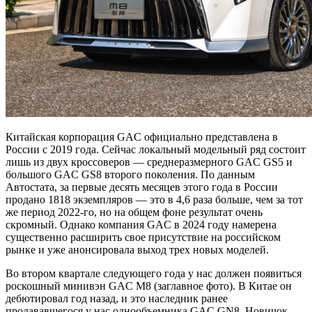
Китайская корпорация GAC официально представлена в
России с 2019 года. Сейчас локальный модельный ряд состоит
лишь из двух кроссоверов — среднеразмерного GAC GS5 и
большого GAC GS8 второго поколения. По данным
Автостата, за первые десять месяцев этого года в России
продано 1818 экземпляров — это в 4,6 раза больше, чем за тот
же период 2022-го, но на общем фоне результат очень
скромный. Однако компания GAC в 2024 году намерена
существенно расширить свое присутствие на российском
рынке и уже анонсировала выход трех новых моделей.
Во втором квартале следующего года у нас должен появиться
роскошный минивэн GAC M8 (заглавное фото). В Китае он
дебютировал год назад, и это наследник ранее
продававшегося у нас однообъемника GAC GN8. Новичок