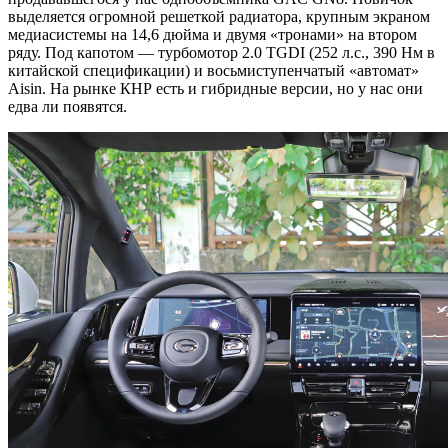
выделяется огромной решеткой радиатора, крупным экраном
медиасистемы на 14,6 дюйма и двумя «тронами» на втором
ряду. Под капотом — турбомотор 2.0 TGDI (252 л.с., 390 Нм в
китайской спецификации) и восьмиступенчатый «автомат»
Aisin. На рынке КНР есть и гибридные версии, но у нас они
едва ли появятся.