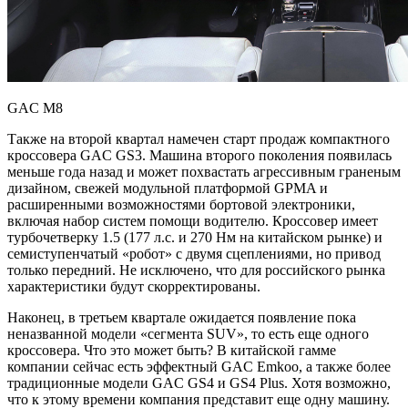
GAC M8
Также на второй квартал намечен старт продаж компактного
кроссовера GAC GS3. Машина второго поколения появилась
меньше года назад и может похвастать агрессивным граненым
дизайном, свежей модульной платформой GPMA и
расширенными возможностями бортовой электроники,
включая набор систем помощи водителю. Кроссовер имеет
турбочетверку 1.5 (177 л.с. и 270 Нм на китайском рынке) и
семиступенчатый «робот» с двумя сцеплениями, но привод
только передний. Не исключено, что для российского рынка
характеристики будут скорректированы.
Наконец, в третьем квартале ожидается появление пока
неназванной модели «сегмента SUV», то есть еще одного
кроссовера. Что это может быть? В китайской гамме
компании сейчас есть эффектный GAC Emkoo, а также более
традиционные модели GAC GS4 и GS4 Plus. Хотя возможно,
что к этому времени компания представит еще одну машину.