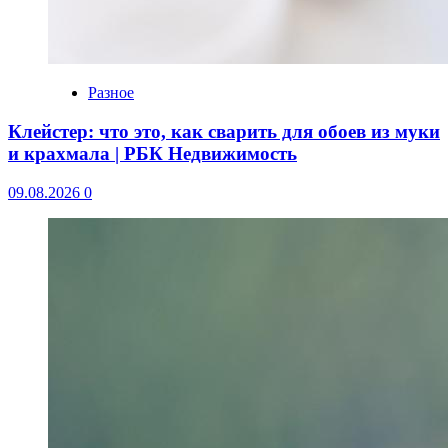
Разное
Клейстер: что это, как сварить для обоев из муки
и крахмала | РБК Недвижимость
09.08.2026
0