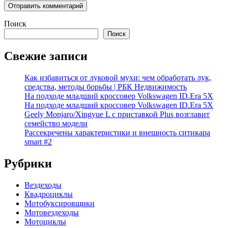
Поиск
Поиск
Свежие записи
Как избавиться от луковой мухи: чем обработать лук,
средства, методы борьбы | РБК Недвижимость
На подходе младший кроссовер Volkswagen ID.Era 5X
На подходе младший кроссовер Volkswagen ID.Era 5X
Geely Monjaro/Xingyue L с приставкой Plus возглавит
семейство модели
Рассекречены характеристики и внешность ситикара
smart #2
Рубрики
Вездеходы
Квадроциклы
Мотобуксировщики
Мотовездеходы
Мотоциклы