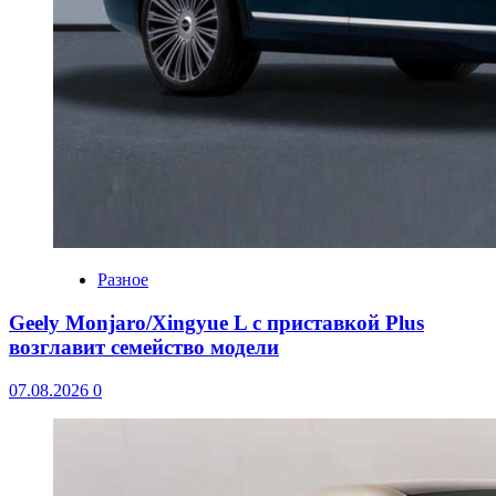
Разное
Geely Monjaro/Xingyue L с приставкой Plus
возглавит семейство модели
07.08.2026
0