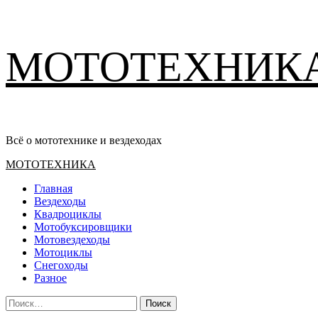
Перейти
МОТОТЕХНИК
к
содержимому
Всё о мототехнике и вездеходах
Основное
МОТОТЕХНИКА
меню
Главная
Вездеходы
Квадроциклы
Мотобуксировщики
Мотовездеходы
Мотоциклы
Снегоходы
Разное
Найти: