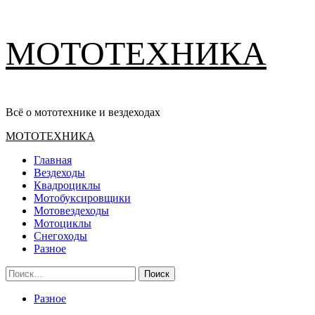
Перейти
МОТОТЕХНИКА
к
содержимому
Всё о мототехнике и вездеходах
Основное
МОТОТЕХНИКА
меню
Главная
Вездеходы
Квадроциклы
Мотобуксировщики
Мотовездеходы
Мотоциклы
Снегоходы
Разное
Найти:
Разное