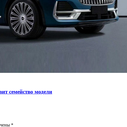
авит семейство модели
ечены
*