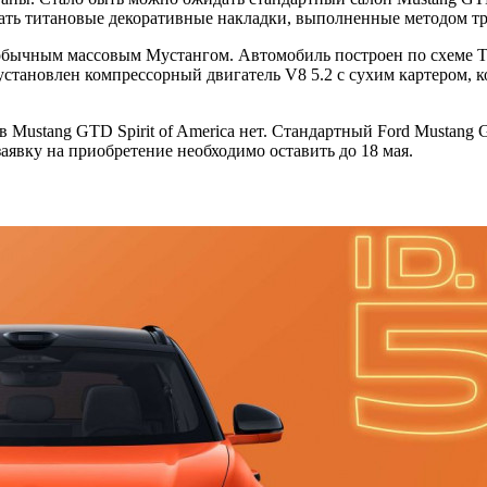
зать титановые декоративные накладки, выполненные методом т
 обычным массовым Мустангом. Автомобиль построен по схеме Tr
тановлен компрессорный двигатель V8 5.2 с сухим картером, ко
 Mustang GTD Spirit of America нет. Стандартный Ford Mustang
явку на приобретение необходимо оставить до 18 мая.