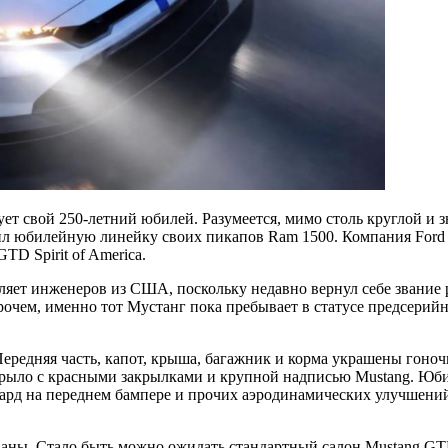
т свой 250-летний юбилей. Разумеется, мимо столь круглой и 
авил юбилейную линейку своих пикапов Ram 1500. Компания Ford
D Spirit of America.
вляет инженеров из США, поскольку недавно вернул себе звание
рочем, именно тот Мустанг пока пребывает в статусе предсерий
 Передняя часть, капот, крыша, багажник и корма украшены гон
икрыло с красными закрылками и крупной надписью Mustang. 
анард на переднем бампере и прочих аэродинамических улучшений
ованы. Стало быть можно ожидать стандартный салон Mustang G