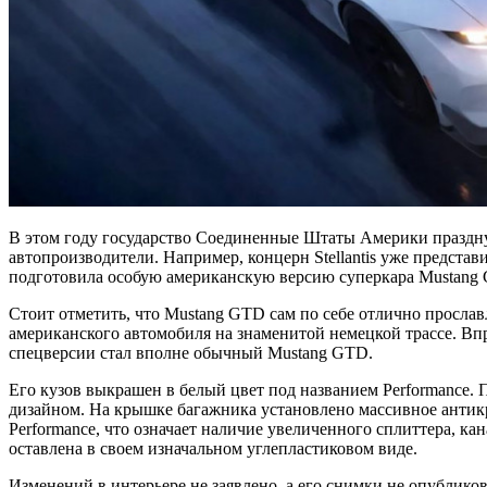
В этом году государство Соединенные Штаты Америки празднуе
автопроизводители. Например, концерн Stellantis уже предст
подготовила особую американскую версию суперкара Mustang GT
Стоит отметить, что Mustang GTD сам по себе отлично просла
американского автомобиля на знаменитой немецкой трассе. Вп
спецверсии стал вполне обычный Mustang GTD.
Его кузов выкрашен в белый цвет под названием Performance.
дизайном. На крышке багажника установлено массивное ант
Performance, что означает наличие увеличенного сплиттера, к
оставлена в своем изначальном углепластиковом виде.
Изменений в интерьере не заявлено, а его снимки не опублик