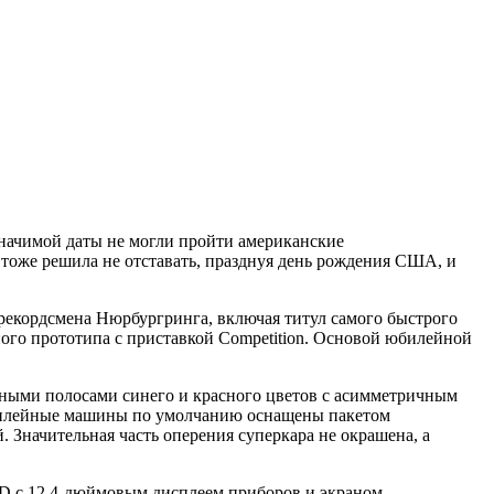
значимой даты не могли пройти американские
 тоже решила не отставать, празднуя день рождения США, и
 рекордсмена Нюрбургринга, включая титул самого быстрого
ного прототипа с приставкой Competition. Основой юбилейной
очными полосами синего и красного цветов с асимметричным
Юбилейные машины по умолчанию оснащены пакетом
. Значительная часть оперения суперкара не окрашена, а
TD с 12,4-дюймовым дисплеем приборов и экраном