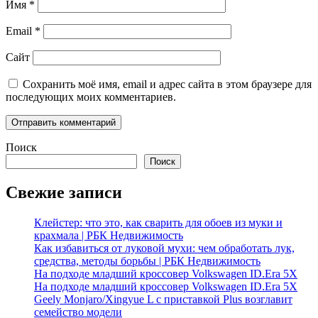
Имя
*
Email
*
Сайт
Сохранить моё имя, email и адрес сайта в этом браузере для
последующих моих комментариев.
Поиск
Поиск
Свежие записи
Клейстер: что это, как сварить для обоев из муки и
крахмала | РБК Недвижимость
Как избавиться от луковой мухи: чем обработать лук,
средства, методы борьбы | РБК Недвижимость
На подходе младший кроссовер Volkswagen ID.Era 5X
На подходе младший кроссовер Volkswagen ID.Era 5X
Geely Monjaro/Xingyue L с приставкой Plus возглавит
семейство модели