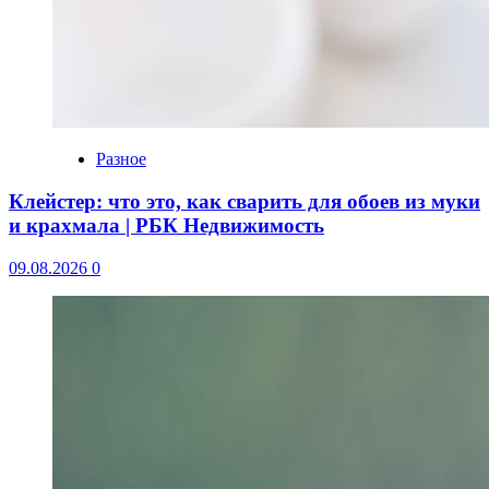
Разное
Клейстер: что это, как сварить для обоев из муки
и крахмала | РБК Недвижимость
09.08.2026
0