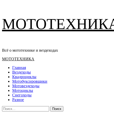
Перейти
МОТОТЕХНИК
к
содержимому
Всё о мототехнике и вездеходах
Основное
МОТОТЕХНИКА
меню
Главная
Вездеходы
Квадроциклы
Мотобуксировщики
Мотовездеходы
Мотоциклы
Снегоходы
Разное
Найти: