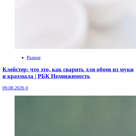
Разное
Клейстер: что это, как сварить для обоев из муки
и крахмала | РБК Недвижимость
09.08.2026
0