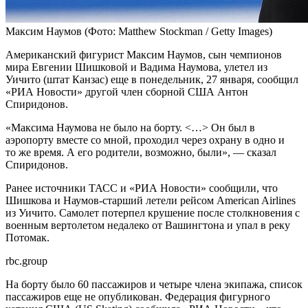
Максим Наумов
(Фото: Matthew Stockman / Getty Images)
Американский фигурист Максим Наумов, сын чемпионов
мира Евгении Шишковой и Вадима Наумова, улетел из
Уичито (штат Канзас) еще в понедельник, 27 января, сообщил
«РИА Новости» другой член сборной США Антон
Спиридонов.
«Максима Наумова не было на борту. <…> Он был в
аэропорту вместе со мной, проходил через охрану в одно и
то же время. А его родители, возможно, были», — сказал
Спиридонов.
Ранее источники ТАСС и «РИА Новости» сообщили, что
Шишкова и Наумов-старший летели рейсом American Airlines
из Уичито. Самолет потерпел крушение после столкновения с
военным вертолетом недалеко от Вашингтона и упал в реку
Потомак.
rbc.group
На борту было 60 пассажиров и четыре члена экипажа, список
пассажиров еще не опубликован. Федерация фигурного