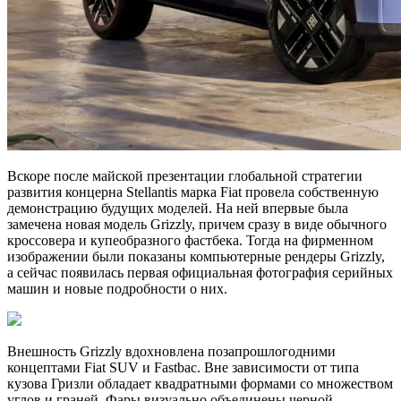
Вскоре после майской презентации глобальной стратегии
развития концерна Stellantis марка Fiat провела собственную
демонстрацию будущих моделей. На ней впервые была
замечена новая модель Grizzly, причем сразу в виде обычного
кроссовера и купеобразного фастбека. Тогда на фирменном
изображении были показаны компьютерные рендеры Grizzly,
а сейчас появилась первая официальная фотография серийных
машин и новые подробности о них.
Внешность Grizzly вдохновлена позапрошлогодними
концептами Fiat SUV и Fastbac. Вне зависимости от типа
кузова Гризли обладает квадратными формами со множеством
углов и граней. Фары визуально объединены черной