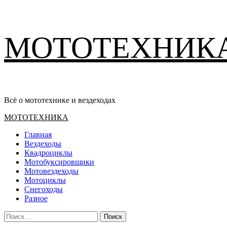
Перейти
МОТОТЕХНИК
к
содержимому
Всё о мототехнике и вездеходах
Основное
МОТОТЕХНИКА
меню
Главная
Вездеходы
Квадроциклы
Мотобуксировщики
Мотовездеходы
Мотоциклы
Снегоходы
Разное
Найти: