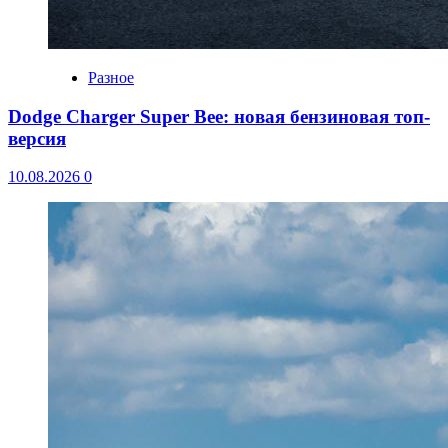
Разное
Dodge Charger Super Bee: новая бензиновая топ-
версия
10.08.2026
0