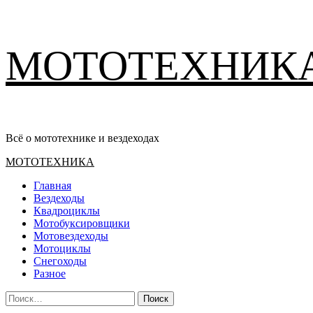
Перейти
МОТОТЕХНИК
к
содержимому
Всё о мототехнике и вездеходах
Основное
МОТОТЕХНИКА
меню
Главная
Вездеходы
Квадроциклы
Мотобуксировщики
Мотовездеходы
Мотоциклы
Снегоходы
Разное
Найти: