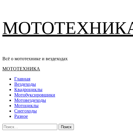
Перейти
МОТОТЕХНИК
к
содержимому
Всё о мототехнике и вездеходах
Основное
МОТОТЕХНИКА
меню
Главная
Вездеходы
Квадроциклы
Мотобуксировщики
Мотовездеходы
Мотоциклы
Снегоходы
Разное
Найти: