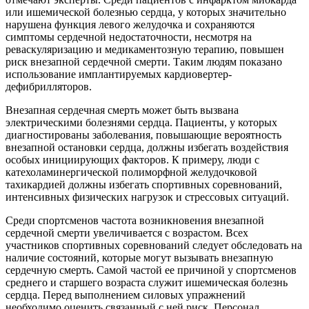
или ишемической болезнью сердца, у которых значительно
нарушена функция левого желудочка и сохраняются
симптомы сердечной недостаточности, несмотря на
реваскуляризацию и медикаментозную терапию, повышен
риск внезапной сердечной смерти. Таким людям показано
использование имплантируемых кардиовертер-
дефибрилляторов.
Внезапная сердечная смерть может быть вызвана
электрическими болезнями сердца. Пациенты, у которых
диагностированы заболевания, повышающие вероятность
внезапной остановки сердца, должны избегать воздействия
особых инициирующих факторов. К примеру, люди с
катехоламинергической полиморфной желудочковой
тахикардией должны избегать спортивных соревнований,
интенсивных физических нагрузок и стрессовых ситуаций.
Среди спортсменов частота возникновения внезапной
сердечной смерти увеличивается с возрастом. Всех
участников спортивных соревнований следует обследовать на
наличие состояний, которые могут вызывать внезапную
сердечную смерть. Самой частой ее причиной у спортсменов
среднего и старшего возраста служит ишемическая болезнь
сердца. Перед выполнением силовых упражнений
необходимо оценить связанный с ней риск. Персонал