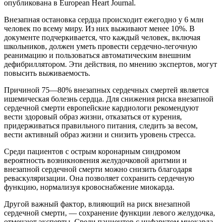
опубликована в European Heart Journal.
Внезапная остановка сердца происходит ежегодно у 6 млн
человек по всему миру. Из них выживают менее 10%. В
документе подчеркивается, что каждый человек, включая
школьников, должен уметь провести сердечно-легочную
реанимацию и пользоваться автоматическим внешним
дефибриллятором. Эти действия, по мнению экспертов, могут
повысить выживаемость.
Причиной 75—80% внезапных сердечных смертей является
ишемическая болезнь сердца. Для снижения риска внезапной
сердечной смерти европейские кардиологи рекомендуют
вести здоровый образ жизни, отказаться от курения,
придерживаться правильного питания, следить за весом,
вести активный образ жизни и снизить уровень стресса.
Среди пациентов с острым коронарным синдромом
вероятность возникновения желудочковой аритмии и
внезапной сердечной смерти можно снизить благодаря
реваскуляризации. Она позволяет сохранить сердечную
функцию, нормализуя кровоснабжение миокарда.
Другой важный фактор, влияющий на риск внезапной
сердечной смерти, — сохранение функции левого желудочка,
отмечают эксперты. Среди пациентов с инфарктом миокарда