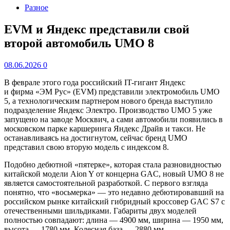
Разное
EVM и Яндекс представили свой
второй автомобиль UMO 8
08.06.2026
0
В феврале этого года российский IT-гигант Яндекс
и фирма «ЭМ Рус» (EVM) представили электромобиль UMO
5, а технологическим партнером нового бренда выступило
подразделение Яндекс Электро. Производство UMO 5 уже
запущено на заводе Москвич, а сами автомобили появились в
московском парке каршеринга Яндекс Драйв и такси. Не
останавливаясь на достигнутом, сейчас бренд UMO
представил свою вторую модель с индексом 8.
Подобно дебютной «пятерке», которая стала разновидностью
китайской модели Aion Y от концерна GAC, новый UMO 8 не
является самостоятельной разработкой. С первого взгляда
понятно, что «восьмерка» — это недавно дебютировавший на
российском рынке китайский гибридный кроссовер GAC S7 с
отечественными шильдиками. Габариты двух моделей
полностью совпадают: длина — 4900 мм, ширина — 1950 мм,
высота — 1780 мм. Колесная база — 2880 мм.