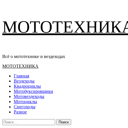
Перейти
МОТОТЕХНИК
к
содержимому
Всё о мототехнике и вездеходах
Основное
МОТОТЕХНИКА
меню
Главная
Вездеходы
Квадроциклы
Мотобуксировщики
Мотовездеходы
Мотоциклы
Снегоходы
Разное
Найти: