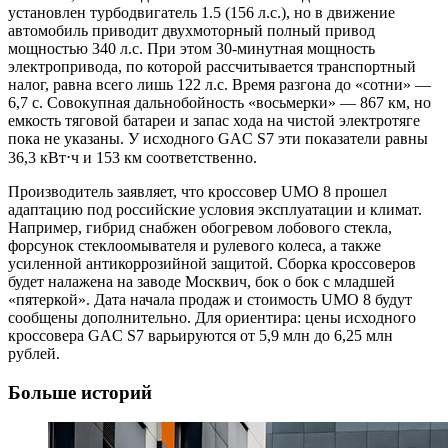
установлен турбодвигатель 1.5 (156 л.с.), но в движение
автомобиль приводит двухмоторный полный привод
мощностью 340 л.с. При этом 30-минутная мощность
электропривода, по которой рассчитывается транспортный
налог, равна всего лишь 122 л.с. Время разгона до «сотни» —
6,7 с. Совокупная дальнобойность «восьмерки» — 867 км, но
емкость тяговой батареи и запас хода на чистой электротяге
пока не указаны. У исходного GAC S7 эти показатели равны
36,3 кВт⋅ч и 153 км соответственно.
Производитель заявляет, что кроссовер UMO 8 прошел
адаптацию под российские условия эксплуатации и климат.
Например, гибрид снабжен обогревом лобового стекла,
форсунок стеклоомывателя и рулевого колеса, а также
усиленной антикоррозийной защитой. Сборка кроссоверов
будет налажена на заводе Москвич, бок о бок с младшей
«пятеркой». Дата начала продаж и стоимость UMO 8 будут
сообщены дополнительно. Для ориентира: цены исходного
кроссовера GAC S7 варьируются от 5,9 млн до 6,25 млн
рублей.
Больше историй