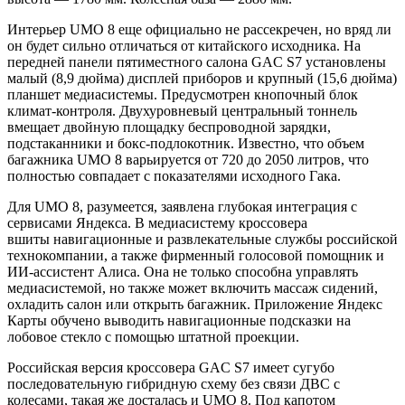
Интерьер UMO 8 еще официально не рассекречен, но вряд ли
он будет сильно отличаться от китайского исходника. На
передней панели пятиместного салона GAC S7 установлены
малый (8,9 дюйма) дисплей приборов и крупный (15,6 дюйма)
планшет медиасистемы. Предусмотрен кнопочный блок
климат-контроля. Двухуровневый центральный тоннель
вмещает двойную площадку беспроводной зарядки,
подстаканники и бокс-подлокотник. Известно, что объем
багажника UMO 8 варьируется от 720 до 2050 литров, что
полностью совпадает с показателями исходного Гака.
Для UMO 8, разумеется, заявлена глубокая интеграция с
сервисами Яндекса. В медиасистему кроссовера
вшиты навигационные и развлекательные службы российской
технокомпании, а также фирменный голосовой помощник и
ИИ-ассистент Алиса. Она не только способна управлять
медиасистемой, но также может включить массаж сидений,
охладить салон или открыть багажник. Приложение Яндекс
Карты обучено выводить навигационные подсказки на
лобовое стекло с помощью штатной проекции.
Российская версия кроссовера GAC S7 имеет сугубо
последовательную гибридную схему без связи ДВС с
колесами, такая же досталась и UMO 8. Под капотом