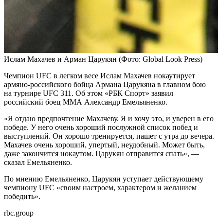
Ислам Махачев и Арман Царукян
(Фото: Global Look Press)
Чемпион UFC в легком весе Ислам Махачев нокаутирует
армяно-российского бойца Армана Царукяна в главном бою
на турнире UFC 311. Об этом «РБК Спорт» заявил
российский боец ММА Александр Емельяненко.
«Я отдаю предпочтение Махачеву. Я и хочу это, и уверен в его
победе. У него очень хороший послужной список побед и
выступлений. Он хорошо тренируется, пашет с утра до вечера.
Махачев очень хороший, упертый, неудобный. Может быть,
даже закончится нокаутом. Царукян отправится спать», —
сказал Емельяненко.
По мнению Емельяненко, Царукян уступает действующему
чемпиону UFC «своим настроем, характером и желанием
победить».
rbc.group