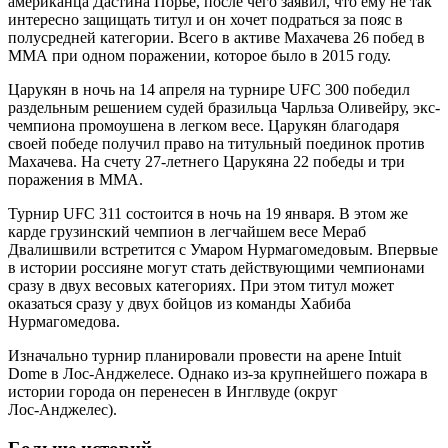
американца Дастина Порье, после чего заявил, что ему не так
интересно защищать титул и он хочет подраться за пояс в
полусредней категории. Всего в активе Махачева 26 побед в
ММА при одном поражении, которое было в 2015 году.
Царукян в ночь на 14 апреля на турнире UFC 300 победил
раздельным решением судей бразильца Чарльза Оливейру, экс-
чемпиона промоушена в легком весе. Царукян благодаря
своей победе получил право на титульный поединок против
Махачева. На счету 27-летнего Царукяна 22 победы и три
поражения в ММА.
Турнир UFC 311 состоится в ночь на 19 января. В этом же
карде грузинский чемпион в легчайшем весе Мераб
Двалишвили встретится с Умаром Нурмагомедовым. Впервые
в истории россияне могут стать действующими чемпионами
сразу в двух весовых категориях. При этом титул может
оказаться сразу у двух бойцов из команды Хабиба
Нурмагомедова.
Изначально турнир планировали провести на арене Intuit
Dome в Лос-Анджелесе. Однако из-за крупнейшего пожара в
истории города он перенесен в Инглвуде (округ
Лос‑Анджелес).