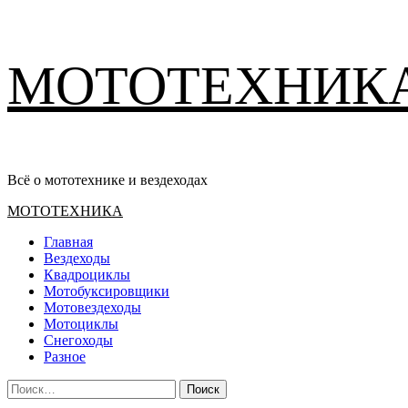
Перейти
МОТОТЕХНИК
к
содержимому
Всё о мототехнике и вездеходах
Основное
МОТОТЕХНИКА
меню
Главная
Вездеходы
Квадроциклы
Мотобуксировщики
Мотовездеходы
Мотоциклы
Снегоходы
Разное
Найти: