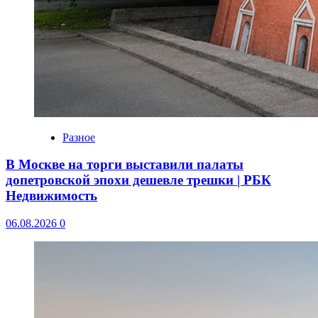
Разное
В Москве на торги выставили палаты
допетровской эпохи дешевле трешки | РБК
Недвижимость
06.08.2026
0