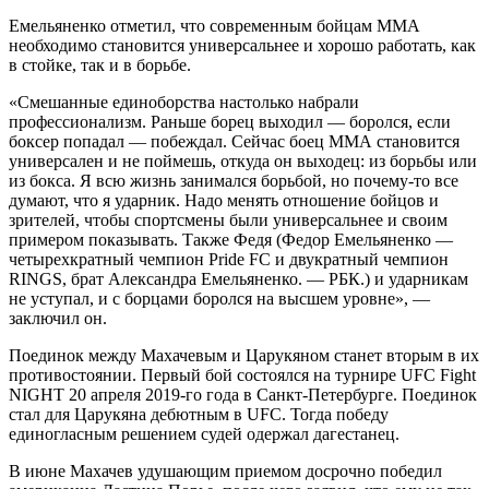
Емельяненко отметил, что современным бойцам ММА
необходимо становится универсальнее и хорошо работать, как
в стойке, так и в борьбе.
«Смешанные единоборства настолько набрали
профессионализм. Раньше борец выходил — боролся, если
боксер попадал — побеждал. Сейчас боец ММА становится
универсален и не поймешь, откуда он выходец: из борьбы или
из бокса. Я всю жизнь занимался борьбой, но почему-то все
думают, что я ударник. Надо менять отношение бойцов и
зрителей, чтобы спортсмены были универсальнее и своим
примером показывать. Также Федя (Федор Емельяненко —
четырехкратный чемпион Pride FC и двукратный чемпион
RINGS, брат Александра Емельяненко. — РБК.) и ударникам
не уступал, и с борцами боролся на высшем уровне», —
заключил он.
Поединок между Махачевым и Царукяном станет вторым в их
противостоянии. Первый бой состоялся на турнире UFC Fight
NIGHT 20 апреля 2019-го года в Санкт-Петербурге. Поединок
стал для Царукяна дебютным в UFC. Тогда победу
единогласным решением судей одержал дагестанец.
В июне Махачев удушающим приемом досрочно победил