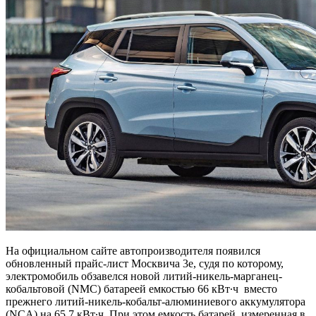
На официальном сайте автопроизводителя появился
обновленный прайс-лист Москвича 3e, судя по которому,
электромобиль обзавелся новой литий-никель-марганец-
кобальтовой (NMC) батареей емкостью 66 кВт∙ч вместо
прежнего литий-никель-кобальт-алюминиевого аккумулятора
(NCA) на 65,7 кВт∙ч. При этом емкость батарей, измеренная в