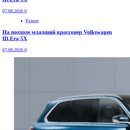
07.08.2026
0
Разное
На подходе младший кроссовер Volkswagen
ID.Era 5X
07.08.2026
0