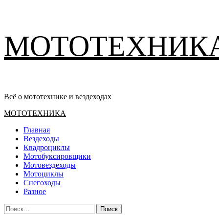
Перейти
МОТОТЕХНИК
к
содержимому
Всё о мототехнике и вездеходах
Основное
МОТОТЕХНИКА
меню
Главная
Вездеходы
Квадроциклы
Мотобуксировщики
Мотовездеходы
Мотоциклы
Снегоходы
Разное
Найти: