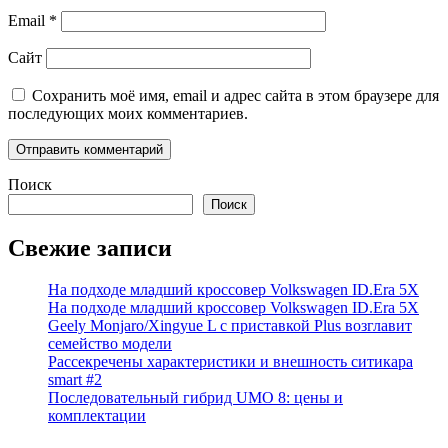
Email
*
Сайт
Сохранить моё имя, email и адрес сайта в этом браузере для
последующих моих комментариев.
Поиск
Поиск
Свежие записи
На подходе младший кроссовер Volkswagen ID.Era 5X
На подходе младший кроссовер Volkswagen ID.Era 5X
Geely Monjaro/Xingyue L с приставкой Plus возглавит
семейство модели
Рассекречены характеристики и внешность ситикара
smart #2
Последовательный гибрид UMO 8: цены и
комплектации