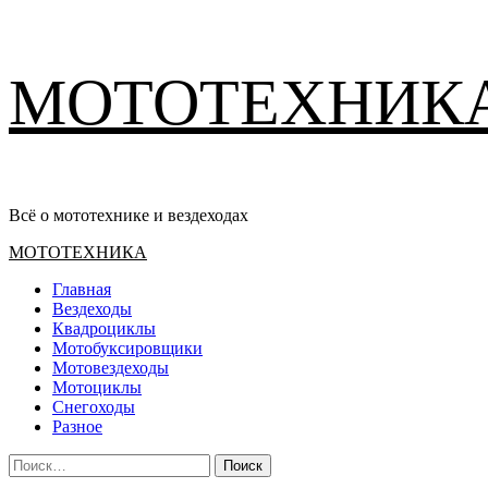
Перейти
МОТОТЕХНИК
к
содержимому
Всё о мототехнике и вездеходах
Основное
МОТОТЕХНИКА
меню
Главная
Вездеходы
Квадроциклы
Мотобуксировщики
Мотовездеходы
Мотоциклы
Снегоходы
Разное
Найти: