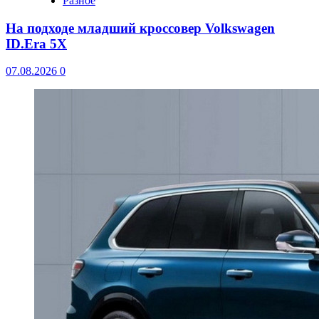
Разное
На подходе младший кроссовер Volkswagen
ID.Era 5X
07.08.2026
0