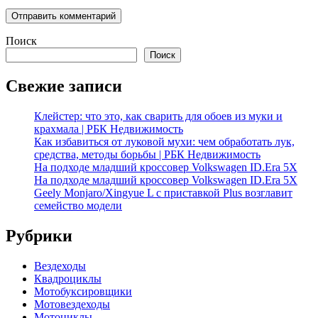
Поиск
Поиск
Свежие записи
Клейстер: что это, как сварить для обоев из муки и
крахмала | РБК Недвижимость
Как избавиться от луковой мухи: чем обработать лук,
средства, методы борьбы | РБК Недвижимость
На подходе младший кроссовер Volkswagen ID.Era 5X
На подходе младший кроссовер Volkswagen ID.Era 5X
Geely Monjaro/Xingyue L с приставкой Plus возглавит
семейство модели
Рубрики
Вездеходы
Квадроциклы
Мотобуксировщики
Мотовездеходы
Мотоциклы