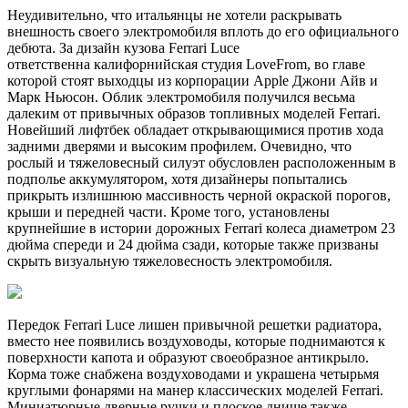
Неудивительно, что итальянцы не хотели раскрывать
внешность своего электромобиля вплоть до его официального
дебюта. За дизайн кузова Ferrari Luce
ответственна калифорнийская студия LoveFrom, во главе
которой стоят выходцы из корпорации Apple Джони Айв и
Марк Ньюсон. Облик электромобиля получился весьма
далеким от привычных образов топливных моделей Ferrari.
Новейший лифтбек обладает открывающимися против хода
задними дверями и высоким профилем. Очевидно, что
рослый и тяжеловесный силуэт обусловлен расположенным в
подполье аккумулятором, хотя дизайнеры попытались
прикрыть излишнюю массивность черной окраской порогов,
крыши и передней части. Кроме того, установлены
крупнейшие в истории дорожных Ferrari колеса диаметром 23
дюйма спереди и 24 дюйма сзади, которые также призваны
скрыть визуальную тяжеловесность электромобиля.
Передок Ferrari Luce лишен привычной решетки радиатора,
вместо нее появились воздуховоды, которые поднимаются к
поверхности капота и образуют своеобразное антикрыло.
Корма тоже снабжена воздуховодами и украшена четырьмя
круглыми фонарями на манер классических моделей Ferrari.
Миниатюрные дверные ручки и плоское днище также