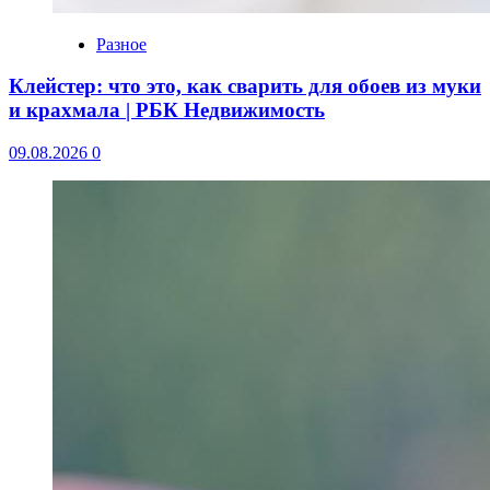
Разное
Клейстер: что это, как сварить для обоев из муки
и крахмала | РБК Недвижимость
09.08.2026
0