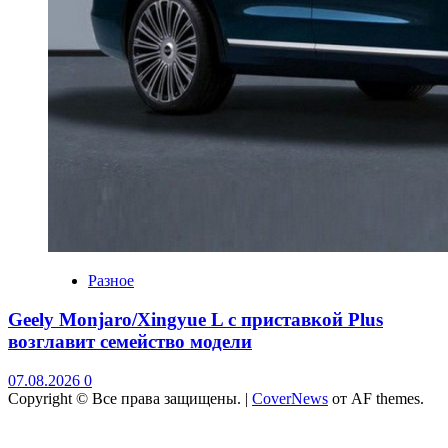
Разное
Geely Monjaro/Xingyue L с приставкой Plus
возглавит семейство модели
07.08.2026
0
Copyright © Все права защищены.
|
CoverNews
от AF themes.