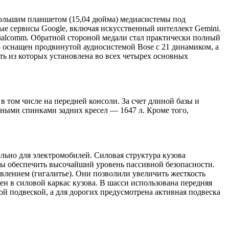
большим планшетом (15,04 дюйма) медиасистемы под
ые сервисы Google, включая искусственный интеллект Gemini.
ualcomm. Обратной стороной медали стал практически полный
р оснащен продвинутой аудиосистемой Bose с 21 динамиком, а
ть из которых установлена во всех четырех основных
 том числе на передней консоли. За счет длиной базы и
нными спинками задних кресел — 1647 л. Кроме того,
льно для электромобилей. Силовая структура кузова
ы обеспечить высочайший уровень пассивной безопасности.
лением (гигалитье). Они позволили увеличить жесткость
чен в силовой каркас кузова. В шасси использована передняя
 подвеской, а для дорогих предусмотрена активная подвеска