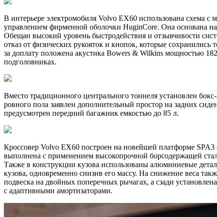
В интерьере электромобиля Volvo EX60 использована схема с 
управлением фирменной оболочки HuginCore. Она основана на 
Обещан высокий уровень быстродействия и отзывчивости систе
отказ от физических рукояток и кнопок, которые сохранились 
за доплату положена акустика Bowers & Wilkins мощностью 182
подголовниках.
Вместо традиционного центрального тоннеля установлен бокс-п
ровного пола заявлен дополнительный простор на задних сиден
предусмотрен передний багажник емкостью до 85 л.
Кроссовер Volvo EX60 построен на новейшей платформе SPA3 с
выполнена с применением высокопрочной борсодержащей стали
Также в конструкции кузова использованы алюминиевые детал
кузова, одновременно снизив его массу. На снижение веса также
подвеска на двойных поперечных рычагах, а сзади установлен
с адаптивными амортизаторами.