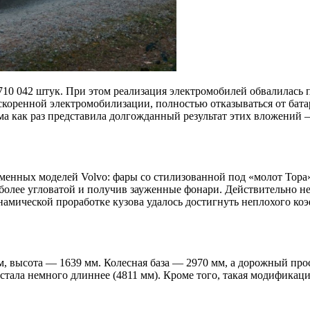
0 042 штук. При этом реализация электромобилей обвалилась по
скоренной электромобилизации, полностью отказываться от бата
ма как раз представила долгожданный результат этих вложений
менных моделей Volvo: фары со стилизованной под «молот Тора»
в более угловатой и получив зауженные фонари. Действительно
амической проработке кузова удалось достигнуть неплохого коэ
, высота — 1639 мм. Колесная база — 2970 мм, а дорожный про
ва стала немного длиннее (4811 мм). Кроме того, такая модифика