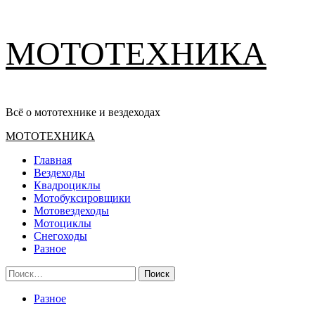
Перейти
МОТОТЕХНИКА
к
содержимому
Всё о мототехнике и вездеходах
Основное
МОТОТЕХНИКА
меню
Главная
Вездеходы
Квадроциклы
Мотобуксировщики
Мотовездеходы
Мотоциклы
Снегоходы
Разное
Найти:
Разное