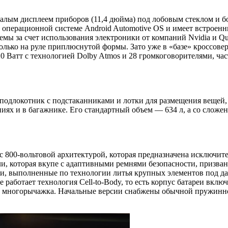
малым дисплеем приборов (11,4 дюйма) под лобовым стеклом и 
операционной системе Android Automotive OS и имеет встроенн
мы за счет использования электроники от компаний Nvidia и Q
только на руле приплюснутой формы. Зато уже в «базе» кроссове
0 Ватт с технологией Dolby Atmos и 28 громкоговорителями, час
одлокотник с подстаканниками и лотки для размещения вещей, в
иях и в багажнике. Его стандартный объем — 634 л, а со сложе
 800-вольтовой архитектурой, которая предназначена исключите
, которая вкупе с адаптивными ремнями безопасности, призван
и, выполненные по технологии литья крупных элементов под дав
 работает технология Cell-to-Body, то есть корпус батареи вклю
а многорычажка. Начальные версии снабжены обычной пружинной