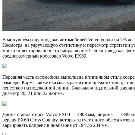
В минувшем году продажи автомобилей Volvo упали на 7% до 71
Несмотря, на удручающую статистику и пересмотр стратегии у
много инвестировано в это направление. Сейчас шведская фир
среднеразмерный кроссовер Volvo EX60.
Передняя часть автомобиля выполнена в типичном стиле совре
бампере. Корма также оказалась развитием прежних идей, ста
лепестков на подоконной линии. Благодаря тщательной аэродин
диаметр 20, 21 или 22 дюйма.
Длина стандартного Volvo EX60 — 4803 мм, ширина — 1899 мм
версия EX60 Cross Country, которая за счет иного обвеса кузо
варьировать клиренс в диапазоне от 194 до 234 мм.