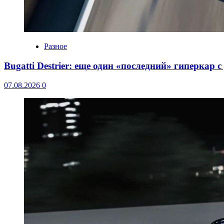
Разное
Bugatti Destrier: еще один «последний» гиперкар 
07.08.2026
0