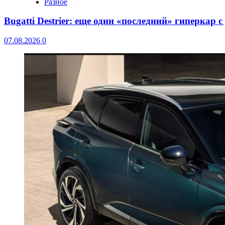
Разное
Bugatti Destrier: еще один «последний» гиперкар 
07.08.2026
0