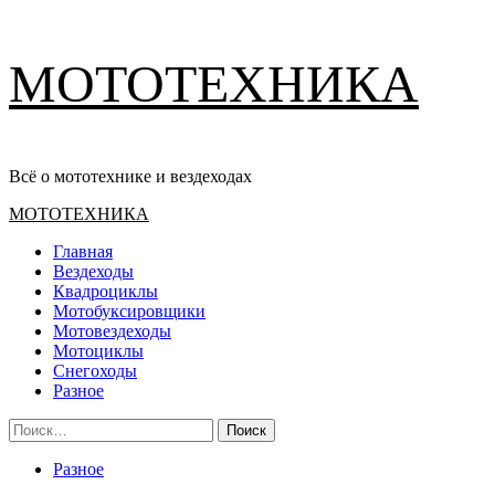
Перейти
МОТОТЕХНИКА
к
содержимому
Всё о мототехнике и вездеходах
Основное
МОТОТЕХНИКА
меню
Главная
Вездеходы
Квадроциклы
Мотобуксировщики
Мотовездеходы
Мотоциклы
Снегоходы
Разное
Найти:
Разное