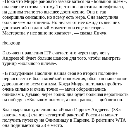
«Пока что Мирре рановато замахиваться на «Большой шлем»,
она еще не готова к этому. То, что она достигла полуфинала,
на данном этапе это высшее достижение. Она и так
совершила сенсацию, но всему есть мера. Она выступила
больше чем на отлично. Но нельзя от нее ожидать высших
достижений на данный момент: она еще не созрела.
Мастерства у нее явно не хватает», — сказал Янчук.
rbc.group
Экс-член правления ITF считает, что через пару лет у
Андреевой будет больше шансов для того, чтобы выиграть
турнир «Большого шлема».
«В полуфинале Паолини нашла себя во второй половине
первого сета и была хозяйкой положения, обыграв наше юное
дарование по всем статьям. Когда Мирра пыталась пробить
очень сильно и очень точно — мячи оборачивались
ошибками. Думаю, через годик-два будет большая вероятность
на победу в «Большом шлеме», а пока рано», — добавил он.
Благодаря выступлению на «Ролан Гаррос» Андреева (38-я
ракетка мира) станет четвертой ракеткой России и может
получить путевку на Олимпиаду в Париже. В рейтинге WTA
она поднимется на 23-е место.