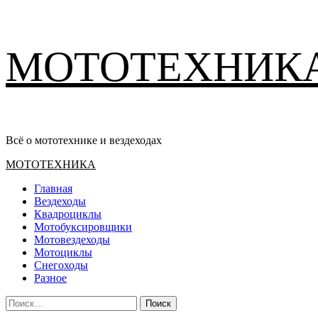
Перейти
МОТОТЕХНИК
к
содержимому
Всё о мототехнике и вездеходах
Основное
МОТОТЕХНИКА
меню
Главная
Вездеходы
Квадроциклы
Мотобуксировщики
Мотовездеходы
Мотоциклы
Снегоходы
Разное
Найти: