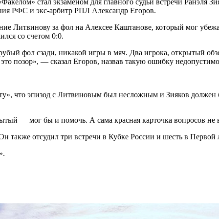
Факелом» стал экзаменом для главного судьи встречи Ранэля Зияк
ния РФС и экс-арбитр РПЛ Александр Егоров.
ние Литвинову за фол на Алексее Каштанове, который мог убежа
лся со счетом 0:0.
убый фол сзади, никакой игры в мяч. Два игрока, открытый обз
— это позор», — сказал Егоров, назвав такую ошибку недопустим
», что эпизод с Литвиновым был несложным и Зияков должен бы
рытый — мог бы и помочь. А сама красная карточка вопросов не
 Он также отсудил три встречи в Кубке России и шесть в Первой 
».