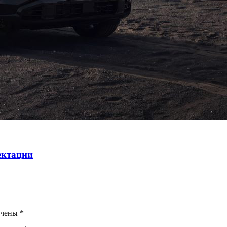
ектации
ечены
*