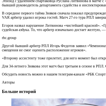
Эпизод с удалением спартаковца Руслана Литвинова в матче с «
бывший руководитель департамента судейства и инспектирова
В середине первого тайма Зияков сначала показал предупрежде
VAR арбитр удалил игрока гостей. Матч 27-го тура РПЛ заверши
Егоров назвал нарушение Литвинова «чистейшей красной». «Гр
судейская азбука. То, что арбитр изначально достает желтую, 
rbc.group
Другой бывший арбитр РПЛ Игорь Федотов заявил «Чемпионату
смещения не смог оценить расположение игроков».
«Второму ассистенту тоже прилетит, для него момент был отк
Для 34-летнего Зиякова этот матч был третьим в сезоне в РПЛ.
Обсудить новость можно в нашем телеграм-канале «РБК Спорт
Авторы
Больше историй