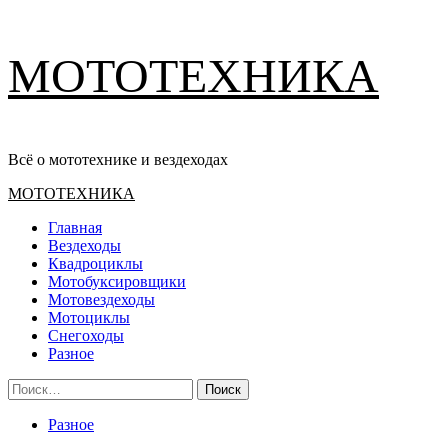
Перейти
МОТОТЕХНИКА
к
содержимому
Всё о мототехнике и вездеходах
Основное
МОТОТЕХНИКА
меню
Главная
Вездеходы
Квадроциклы
Мотобуксировщики
Мотовездеходы
Мотоциклы
Снегоходы
Разное
Найти:
Разное