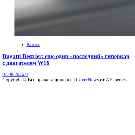
Разное
Bugatti Destrier: еще один «последний» гиперкар
с двигателем W16
07.08.2026
0
Copyright © Все права защищены.
|
CoverNews
от AF themes.