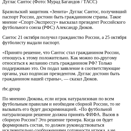
Дуглас Сантос
(Фото: Мурад Багандов / ТАСС)
Бразильский защитник «Зенита» Дуглас Сантос, получивший
паспорт России, достоин быть гражданином страны. Такое
мнение «Спорт-Экспрессу» высказал президент Российского
футбольного союза (РФС) Александр Дюков.
Сантос 21 октября получил гражданство России, а 25 октября
футболисту выдали паспорт.
«Принято решение, что Сантос стал гражданином России,
отношусь к этому положительно. Как можно по-другому
относиться к желанию стать гражданином РФ? Только
поддерживаю это. Он подал заявление в соответствующие
органы, указ подписан президентом. Дуглас достоин быть
гражданином нашей страны», — сказал Дюков.
rbc.group
По мнению Дюкова, если игрок натурализован по всем
футбольным правилам и необходим сборной России, то не
вызывать его будет дискриминацией. «По футбольной
натурализации решение должна принять ФИФА. Вызов в
сборную России? Это решение тренера. Когда он будет
формировать состав, то должен руководствоваться
исключительно соображениями готовности игрока, а не