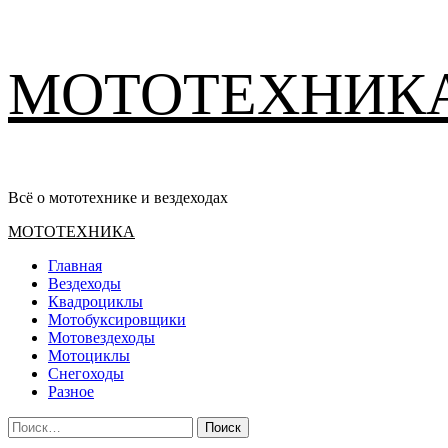
Перейти
МОТОТЕХНИК
к
содержимому
Всё о мототехнике и вездеходах
Основное
МОТОТЕХНИКА
меню
Главная
Вездеходы
Квадроциклы
Мотобуксировщики
Мотовездеходы
Мотоциклы
Снегоходы
Разное
Найти: