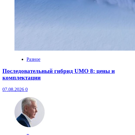
Разное
Последовательный гибрид UMO 8: цены и
комплектации
07.08.2026
0