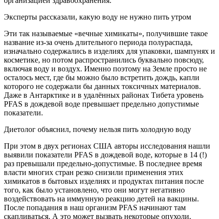
организацией здравоохранения.
Эксперты рассказали, какую воду не нужно пить утром
Эти так называемые «вечные химикаты», получившие такое
название из-за очень длительного периода полураспада,
изначально содержались в изделиях для упаковки, шампунях и
косметике, но потом распространились буквально повсюду,
включая воду и воздух. Именно поэтому на Земле просто не
осталось мест, где бы можно было встретить дождь, капли
которого не содержали бы данных токсичных материалов.
Даже в Антарктике и в удалённых районах Тибета уровень
PFAS в дождевой воде превышает предельно допустимые
показатели.
Диетолог объяснил, почему нельзя пить холодную воду
При этом в двух регионах США авторы исследования нашли
выявили показатели PFAS в дождевой воде, которые в 14 (!)
раз превышали предельно-допустимые. В последнее время
власти многих стран резко снизили применения этих
химикатов в бытовых изделиях и продуктах питания после
того, как было установлено, что они могут негативно
воздействовать на иммунную реакцию детей на вакцины.
После попадания в наш организм PFAS начинают там
скапливаться. А это может вызвать некоторые опухоли,