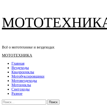
Перейти
МОТОТЕХНИК
к
содержимому
Всё о мототехнике и вездеходах
Основное
МОТОТЕХНИКА
меню
Главная
Вездеходы
Квадроциклы
Мотобуксировщики
Мотовездеходы
Мотоциклы
Снегоходы
Разное
Найти: