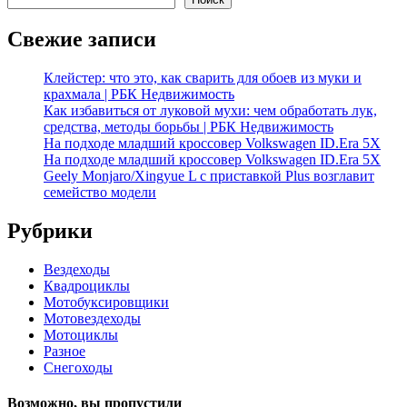
Свежие записи
Клейстер: что это, как сварить для обоев из муки и
крахмала | РБК Недвижимость
Как избавиться от луковой мухи: чем обработать лук,
средства, методы борьбы | РБК Недвижимость
На подходе младший кроссовер Volkswagen ID.Era 5X
На подходе младший кроссовер Volkswagen ID.Era 5X
Geely Monjaro/Xingyue L с приставкой Plus возглавит
семейство модели
Рубрики
Вездеходы
Квадроциклы
Мотобуксировщики
Мотовездеходы
Мотоциклы
Разное
Снегоходы
Возможно, вы пропустили