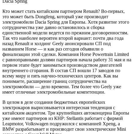
Dacia Spring
Кто может стать китайским партнером Renault? Во-первых,
это может быть Dongfeng, который уже производит
электромобили Dacia Spring для Европы. Хотя развитие этого
сотрудничества уже давно остановилось и сборка
единственной модели ведется по прежним договоренностям.
Так что наиболее вероятен второй вариант: почти два года
назад Renault и холдинг Geely анонсировали СП под
названием Horse — и как раз сегодня объявили о
финализации этой сделки. Компания Horse Powertrain Limited
с равноправными долями партнеров начала работу 31 мая и на
первом этапе будет заниматься производством двигателей
внутреннего сгорания. В состав СП вошли 17 заводов по
всему миру и пять научно-технических центров. Как вы
понимаете, расширение границ сотрудничества на
электромобили — дело времени. Тем более что Geely уже
имеет отличные электромобильные компетенции.
В целом в деле создания бюджетных европейских
электрокаров вырисовывается интересная тенденция с
китайским акцентом. Три крупнейших автоконцерна Европы
уже имеют партнеров из КНР: Stellantis работает с фирмой
Leapmotor, Volkswagen подружился с компанией Xpeng, а
BMW разрабатывает и производит свои электрические Mini