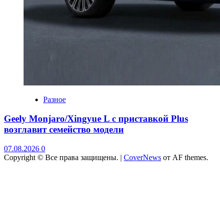
Разное
Geely Monjaro/Xingyue L с приставкой Plus
возглавит семейство модели
07.08.2026
0
Copyright © Все права защищены.
|
CoverNews
от AF themes.