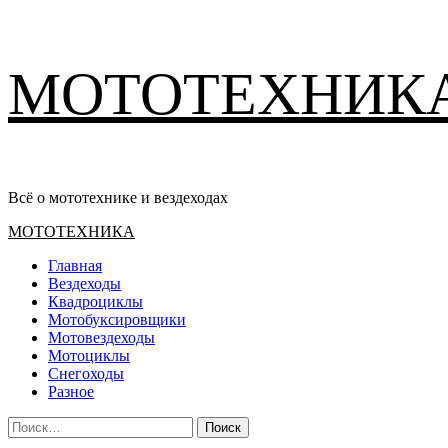
Перейти
МОТОТЕХНИК
к
содержимому
Всё о мототехнике и вездеходах
Основное
МОТОТЕХНИКА
меню
Главная
Вездеходы
Квадроциклы
Мотобуксировщики
Мотовездеходы
Мотоциклы
Снегоходы
Разное
Найти: