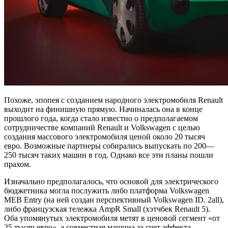
Похоже, эпопея с созданием народного электромобиля Renault
выходит на финишную прямую. Начиналась она в конце
прошлого года, когда стало известно о предполагаемом
сотрудничестве компаний Renault и Volkswagen с целью
создания массового электромобиля ценой около 20 тысяч
евро. Возможные партнеры собирались выпускать по 200—
250 тысяч таких машин в год. Однако все эти планы пошли
прахом.
Изначально предполагалось, что основой для электрического
бюджетника могла послужить либо платформа Volkswagen
MEB Entry (на ней создан перспективный Volkswagen ID. 2all),
либо французская тележка AmpR Small (хэтчбек Renault 5).
Оба упомянутых электромобиля метят в ценовой сегмент «от
25 тысяч евро», а совместная машина за счет эффекта