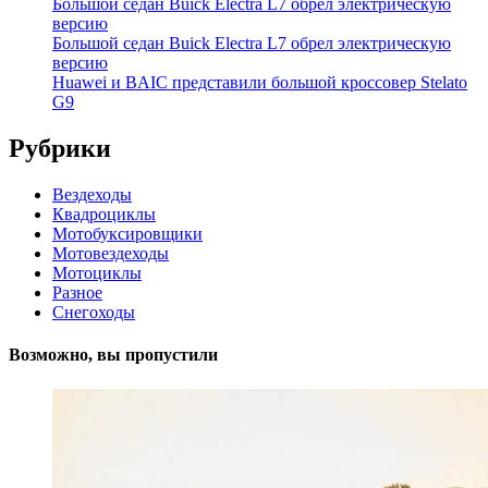
Большой седан Buick Electra L7 обрел электрическую
версию
Большой седан Buick Electra L7 обрел электрическую
версию
Huawei и BAIC представили большой кроссовер Stelato
G9
Рубрики
Вездеходы
Квадроциклы
Мотобуксировщики
Мотовездеходы
Мотоциклы
Разное
Снегоходы
Возможно, вы пропустили