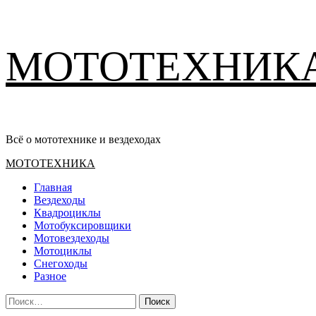
Перейти
МОТОТЕХНИК
к
содержимому
Всё о мототехнике и вездеходах
Основное
МОТОТЕХНИКА
меню
Главная
Вездеходы
Квадроциклы
Мотобуксировщики
Мотовездеходы
Мотоциклы
Снегоходы
Разное
Найти: