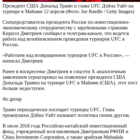
Президент США Дональд Трамп и глава UFC Дэйна Уайт на
турнире в Майами 12 апреля
(Фото: Joe Raedle / Getty Images)
Спецпредставитель президента России по инвестиционно-
экономическому сотрудничеству с зарубежными странами
Кирилл Дмитриев сообщил в телеграм-канале, что ведется
работа над возобновлением проведения турниров UFC в
России.
«Работаем над возвращением турниров UFC в Россию», —
написал Дмитриев
Ранее в воскресенье Дмитриев в соцсети X аналогичным
заявлением отреагировал на появление президента США
Дональда Трампа на турнире UFC в Майами (США), этот пост
больше недоступен.
rbc.group
Трамп периодически посещает турниры UFC. Глава
промоушена Дэйна Уайт называет политика своим другом.
В июле 2018 года Российско-китайский инвестиционный
фонд, учрежденный возглавляемым Дмитриевым РФПИ и
China Investments Corporation, а также арабская Mubadala