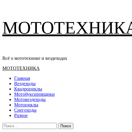
Перейти
МОТОТЕХНИК
к
содержимому
Всё о мототехнике и вездеходах
Основное
МОТОТЕХНИКА
меню
Главная
Вездеходы
Квадроциклы
Мотобуксировщики
Мотовездеходы
Мотоциклы
Снегоходы
Разное
Найти: