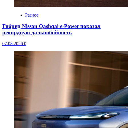
Разное
Гибрид Nissan Qashqai e-Power показал
рекордную дальнобойность
07.08.2026
0